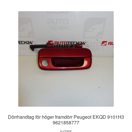
Dörrhandtag för höger framdörr Peugeot EKQD 9101H3
9621858777
kr
285