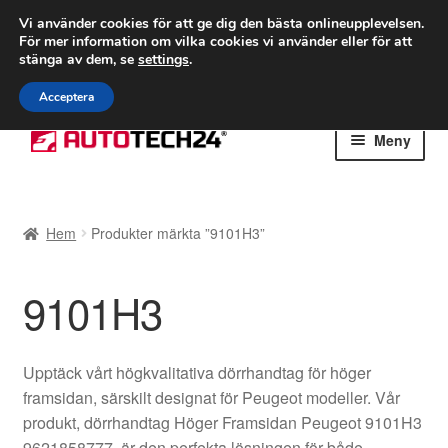
FRAKT från 75 kr
Vi använder cookies för att ge dig den bästa onlineupplevelsen.
För mer information om vilka cookies vi använder eller för att
Världsomspännande frakt
stänga av dem, se
settings
.
Ring 766 924 713
mån-fre 9-16
Acceptera
Hoppa
Hoppa
Meny
till
till
navigering
innehåll
Hem
Hem
Produkter märkta ”9101H3”
Betalningar
9101H3
Integritetspolicy
Klagomål
Upptäck vårt högkvalitativa dörrhandtag för höger
framsidan, särskilt designat för Peugeot modeller. Vår
Kolla upp
produkt, dörrhandtag Höger Framsidan Peugeot 9101H3
9621858777, är den perfekta lösningen för både