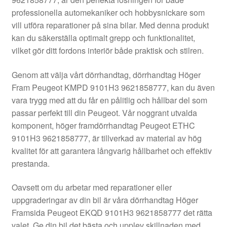
Kontakt
professionella automekaniker och hobbysnickare som
vill utföra reparationer på sina bilar. Med denna produkt
Mitt konto
kan du säkerställa optimalt grepp och funktionalitet,
vilket gör ditt fordons interiör både praktisk och stilren.
Om oss
Genom att välja vårt dörrhandtag, dörrhandtag Höger
Reklamationsprocedur
Fram Peugeot KMPD 9101H3 9621858777, kan du även
vara trygg med att du får en pålitlig och hållbar del som
passar perfekt till din Peugeot. Vår noggrant utvalda
Transport
komponent, höger framdörrhandtag Peugeot ETHC
9101H3 9621858777, är tillverkad av material av hög
Vagn
kvalitet för att garantera långvarig hållbarhet och effektiv
prestanda.
Världsomspännande frakt
Oavsett om du arbetar med reparationer eller
Villkor
uppgraderingar av din bil är våra dörrhandtag Höger
Framsida Peugeot EKQD 9101H3 9621858777 det rätta
valet. Ge din bil det bästa och upplev skillnaden med