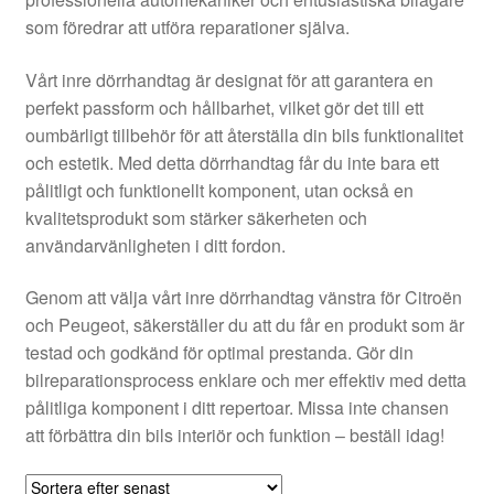
Kontakt
som föredrar att utföra reparationer själva.
Mitt konto
Vårt inre dörrhandtag är designat för att garantera en
perfekt passform och hållbarhet, vilket gör det till ett
Om oss
oumbärligt tillbehör för att återställa din bils funktionalitet
och estetik. Med detta dörrhandtag får du inte bara ett
Reklamationsprocedur
pålitligt och funktionellt komponent, utan också en
kvalitetsprodukt som stärker säkerheten och
användarvänligheten i ditt fordon.
Transport
Genom att välja vårt inre dörrhandtag vänstra för Citroën
Vagn
och Peugeot, säkerställer du att du får en produkt som är
testad och godkänd för optimal prestanda. Gör din
Världsomspännande frakt
bilreparationsprocess enklare och mer effektiv med detta
pålitliga komponent i ditt repertoar. Missa inte chansen
Villkor
att förbättra din bils interiör och funktion – beställ idag!