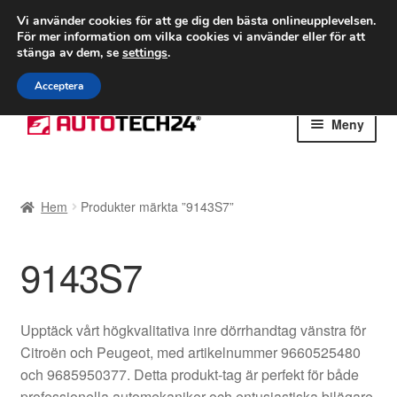
FRAKT från 75 kr
Vi använder cookies för att ge dig den bästa onlineupplevelsen.
För mer information om vilka cookies vi använder eller för att
Världsomspännande frakt
stänga av dem, se
settings
.
Ring 766 924 713
mån-fre 9-16
Acceptera
Hoppa
Hoppa
Meny
till
till
navigering
innehåll
Hem
Hem
Produkter märkta ”9143S7”
Betalningar
9143S7
Integritetspolicy
Klagomål
Upptäck vårt högkvalitativa inre dörrhandtag vänstra för
Citroën och Peugeot, med artikelnummer 9660525480
Kolla upp
och 9685950377. Detta produkt-tag är perfekt för både
professionella automekaniker och entusiastiska bilägare