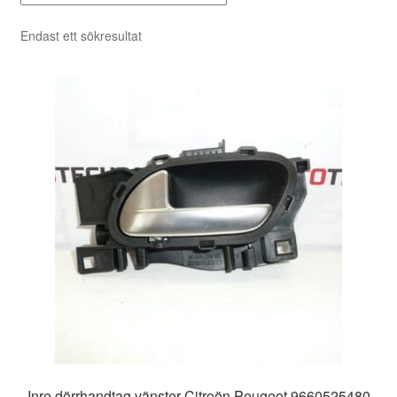
Endast ett sökresultat
Inre dörrhandtag vänster Citroën Peugeot 9660525480