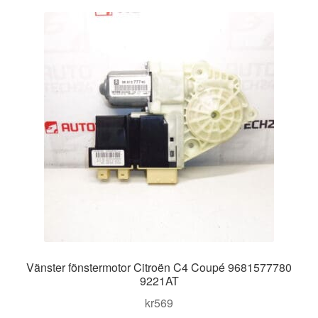
Kontakt
Mitt konto
Om oss
Reklamationsprocedur
Transport
Vagn
Världsomspännande frakt
Vänster fönstermotor Citroën C4 Coupé 9681577780
Villkor
9221AT
kr
569