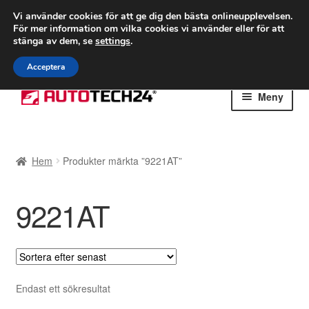
FRAKT från 75 kr
Vi använder cookies för att ge dig den bästa onlineupplevelsen.
För mer information om vilka cookies vi använder eller för att
Världsomspännande frakt
stänga av dem, se
settings
.
Ring 766 924 713
mån-fre 9-16
Acceptera
Hoppa
Hoppa
Meny
till
till
navigering
innehåll
Hem
Hem
Produkter märkta ”9221AT”
Betalningar
9221AT
Integritetspolicy
Klagomål
Kolla upp
Endast ett sökresultat