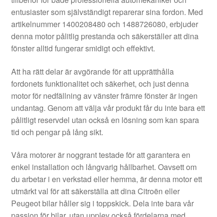
Kontakt
entusiaster som självständigt reparerar sina fordon. Med
artikelnummer 1400208480 och 1488726080, erbjuder
Mitt konto
denna motor pålitlig prestanda och säkerställer att dina
fönster alltid fungerar smidigt och effektivt.
Om oss
Att ha rätt delar är avgörande för att upprätthålla
Reklamationsprocedur
fordonets funktionalitet och säkerhet, och just denna
motor för nedfällning av vänster främre fönster är ingen
undantag. Genom att välja vår produkt får du inte bara ett
Transport
pålitligt reservdel utan också en lösning som kan spara
tid och pengar på lång sikt.
Vagn
Våra motorer är noggrant testade för att garantera en
Världsomspännande frakt
enkel installation och långvarig hållbarhet. Oavsett om
du arbetar i en verkstad eller hemma, är denna motor ett
Villkor
utmärkt val för att säkerställa att dina Citroën eller
Peugeot bilar håller sig i toppskick. Dela inte bara vår
passion för bilar, utan upplev också fördelarna med