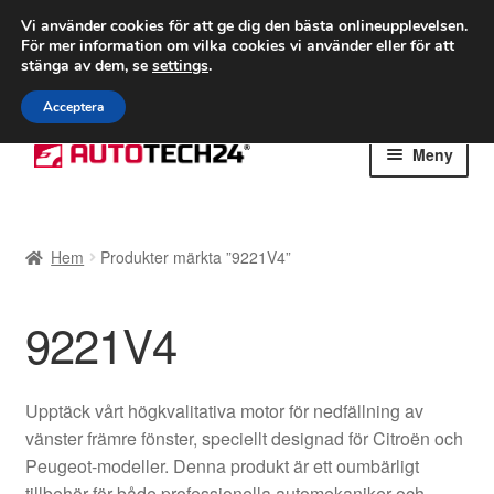
FRAKT från 75 kr
Vi använder cookies för att ge dig den bästa onlineupplevelsen.
För mer information om vilka cookies vi använder eller för att
Världsomspännande frakt
stänga av dem, se
settings
.
Ring 766 924 713
mån-fre 9-16
Acceptera
Hoppa
Hoppa
Meny
till
till
navigering
innehåll
Hem
Hem
Produkter märkta ”9221V4”
Betalningar
9221V4
Integritetspolicy
Klagomål
Upptäck vårt högkvalitativa motor för nedfällning av
vänster främre fönster, speciellt designad för Citroën och
Kolla upp
Peugeot-modeller. Denna produkt är ett oumbärligt
tillbehör för både professionella automekaniker och