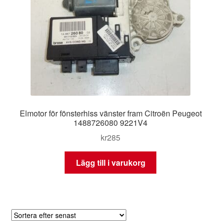
Elmotor för fönsterhiss vänster fram Citroën Peugeot
1488726080 9221V4
kr
285
Lägg till i varukorg