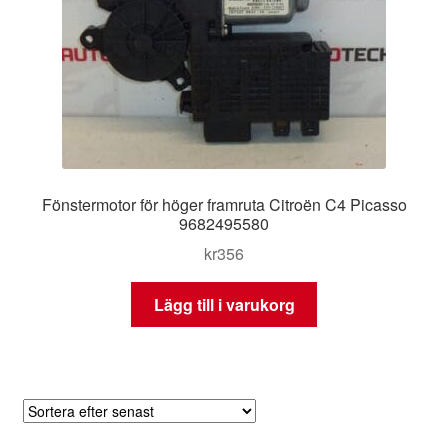
Fönstermotor för höger framruta Citroën C4 Picasso
9682495580
kr
356
Lägg till i varukorg