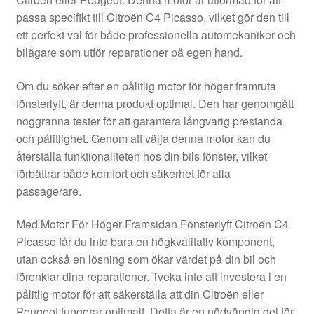
Kontakt
passa specifikt till Citroën C4 Picasso, vilket gör den till
ett perfekt val för både professionella automekaniker och
Mitt konto
bilägare som utför reparationer på egen hand.
Om oss
Om du söker efter en pålitlig motor för höger framruta
fönsterlyft, är denna produkt optimal. Den har genomgått
Reklamationsprocedur
noggranna tester för att garantera långvarig prestanda
och pålitlighet. Genom att välja denna motor kan du
återställa funktionaliteten hos din bils fönster, vilket
Transport
förbättrar både komfort och säkerhet för alla
passagerare.
Vagn
Med Motor För Höger Framsidan Fönsterlyft Citroën C4
Världsomspännande frakt
Picasso får du inte bara en högkvalitativ komponent,
utan också en lösning som ökar värdet på din bil och
Villkor
förenklar dina reparationer. Tveka inte att investera i en
pålitlig motor för att säkerställa att din Citroën eller
Peugeot fungerar optimalt. Detta är en nödvändig del för