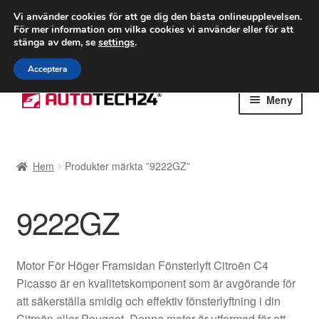
FRAKT från 75 kr
Vi använder cookies för att ge dig den bästa onlineupplevelsen.
För mer information om vilka cookies vi använder eller för att
Världsomspännande frakt
stänga av dem, se
settings
.
Ring 766 924 713
mån-fre 9-16
Acceptera
Hoppa
Hoppa
Meny
till
till
navigering
innehåll
Hem
Hem
Produkter märkta ”9222GZ”
Betalningar
9222GZ
Integritetspolicy
Klagomål
Motor För Höger Framsidan Fönsterlyft Citroën C4
Picasso är en kvalitetskomponent som är avgörande för
Kolla upp
att säkerställa smidig och effektiv fönsterlyftning i din
Citroën eller Peugeot. Denna motor är utformad för att