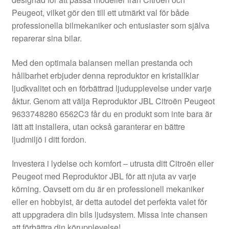
Kontakt
Peugeot, vilket gör den till ett utmärkt val för både
professionella bilmekaniker och entusiaster som själva
Mitt konto
reparerar sina bilar.
Om oss
Med den optimala balansen mellan prestanda och
hållbarhet erbjuder denna reproduktor en kristallklar
Reklamationsprocedur
ljudkvalitet och en förbättrad ljudupplevelse under varje
åktur. Genom att välja Reproduktor JBL Citroën Peugeot
9633748280 6562C3 får du en produkt som inte bara är
Transport
lätt att installera, utan också garanterar en bättre
ljudmiljö i ditt fordon.
Vagn
Investera i lydelse och komfort – utrusta ditt Citroën eller
Världsomspännande frakt
Peugeot med Reproduktor JBL för att njuta av varje
körning. Oavsett om du är en professionell mekaniker
Villkor
eller en hobbyist, är detta autodel det perfekta valet för
att uppgradera din bils ljudsystem. Missa inte chansen
att förbättra din körupplevelse!