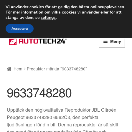
FRAKT från 75 kr
Vi använder cookies för att ge dig den bästa onlineupplevelsen.
För mer information om vilka cookies vi använder eller för att
Världsomspännande frakt
stänga av dem, se
settings
.
Ring 766 924 713
mån-fre 9-16
Acceptera
Hoppa
Hoppa
Meny
till
till
navigering
innehåll
Hem
Hem
Produkter märkta ”9633748280”
Betalningar
9633748280
Integritetspolicy
Klagomål
Upptäck den högkvalitativa Reproduktor JBL Citroën
Peugeot 9633748280 6562C3, den perfekta
Kolla upp
ljudlösningen för din bil. Denna reproduktor är särskilt
designad för att passa modeller från Citroën och