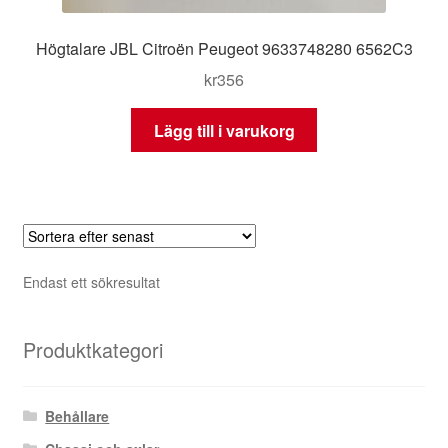
Högtalare JBL Citroën Peugeot 9633748280 6562C3
kr
356
Lägg till i varukorg
Endast ett sökresultat
Produktkategori
Behållare