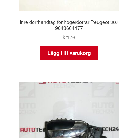
Inre dörrhandtag för högerdörrar Peugeot 307
9643604477
kr
176
Lägg till i varukorg