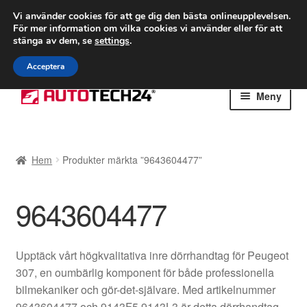
FRAKT från 75 kr
Vi använder cookies för att ge dig den bästa onlineupplevelsen.
För mer information om vilka cookies vi använder eller för att
Världsomspännande frakt
stänga av dem, se
settings
.
Ring 766 924 713
mån-fre 9-16
Acceptera
Hoppa
Hoppa
Meny
till
till
navigering
innehåll
Hem
Hem
Produkter märkta ”9643604477”
Betalningar
9643604477
Integritetspolicy
Klagomål
Upptäck vårt högkvalitativa inre dörrhandtag för Peugeot
307, en oumbärlig komponent för både professionella
Kolla upp
bilmekaniker och gör-det-självare. Med artikelnummer
9643604477 och 9143F5 9143L3 är detta dörrhandtag