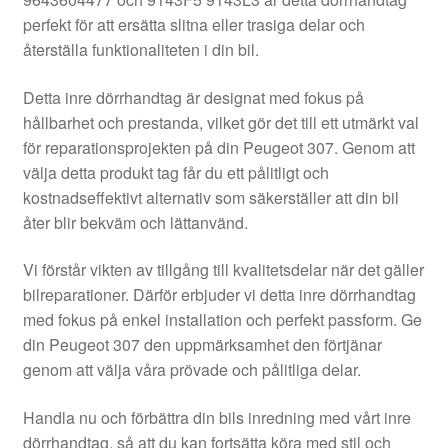
Kontakt
perfekt för att ersätta slitna eller trasiga delar och
återställa funktionaliteten i din bil.
Mitt konto
Detta inre dörrhandtag är designat med fokus på
Om oss
hållbarhet och prestanda, vilket gör det till ett utmärkt val
för reparationsprojekten på din Peugeot 307. Genom att
Reklamationsprocedur
välja detta produkt tag får du ett pålitligt och
kostnadseffektivt alternativ som säkerställer att din bil
åter blir bekväm och lättanvänd.
Transport
Vi förstår vikten av tillgång till kvalitetsdelar när det gäller
Vagn
bilreparationer. Därför erbjuder vi detta inre dörrhandtag
med fokus på enkel installation och perfekt passform. Ge
Världsomspännande frakt
din Peugeot 307 den uppmärksamhet den förtjänar
genom att välja våra prövade och pålitliga delar.
Villkor
Handla nu och förbättra din bils inredning med vårt inre
dörrhandtag, så att du kan fortsätta köra med stil och