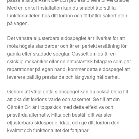
Kontakt
Med en enkel installation kan du snabbt återställa
funktionaliteten hos ditt fordon och förbättra säkerheten
Mitt konto
på vägen.
Om oss
Det vänstra eljusterbara sidospeglet är tillverkat för att
möta högsta standarder och är en perfekt ersättning för
Reklamationsprocedur
gamla eller skadade speglar. Oavsett om du är en
skicklig mekaniker eller en entusiastisk bilägare som gör
reparationer på egen hand, kommer detta sidospegel att
Transport
leverera pålitlig prestanda och långvarig hållbarhet.
Vagn
Genom att välja detta sidospegel kan du också bidra till
att öka ditt fordons värde och säkerhet. Se till att din
Världsomspännande frakt
Citroën C4 är i toppskick med detta effektiva och
prisvärda alternativ. Hitta och beställ ditt vänster
Villkor
eljusterbara sidospegel idag, och ge ditt fordon den
kvalitet och funktionalitet det förtjänar!