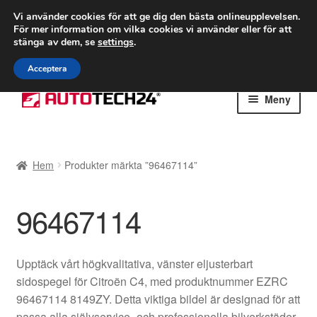
FRAKT från 75 kr
Vi använder cookies för att ge dig den bästa onlineupplevelsen.
För mer information om vilka cookies vi använder eller för att
Världsomspännande frakt
stänga av dem, se
settings
.
Ring 766 924 713
mån-fre 9-16
Acceptera
Hoppa
Hoppa
Meny
till
till
navigering
innehåll
Hem
Hem
Produkter märkta ”96467114”
Betalningar
96467114
Integritetspolicy
Klagomål
Upptäck vårt högkvalitativa, vänster eljusterbart
sidospegel för Citroën C4, med produktnummer EZRC
Kolla upp
96467114 8149ZY. Detta viktiga bildel är designad för att
passa alla självservice- och professionella bilverkstäder.