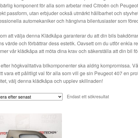
ärlig komponent för alla som arbetar med Citroën och Peugeot
ekt passform, utan erbjuder också utmärkt hållbarhet och styvhet,
essionella automekaniker och hängivna bilentusiaster som föredr
m att välja denna Klädkåpa garanterar du att din bils bakdörrar 
ns värde och förbättrar dess estetik. Oavsett om du utför enkla r
er vår klädkåpa att möta dina krav och säkerställa att din bil för
efter högkvalitativa bilkomponenter ska aldrig kompromissa. V
att vara ett pålitligt val för alla som vill ge sin Peugeot 407 en prof
itet, välj denna klädkåpa och upplev skillnaden!
Endast ett sökresultat