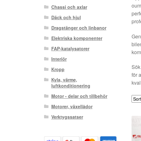
oumb
Chassi och axlar
perf
Däck och hjul
prof
Dragstänger och linbanor
Geno
Elektriska komponenter
bile
FAP-katalysatorer
komm
Interiör
Sök 
Kropp
för 
Kyla, värme,
kval
luftkonditionering
Motor - delar och tillbehör
Motorer, växellådor
Verktygssatser