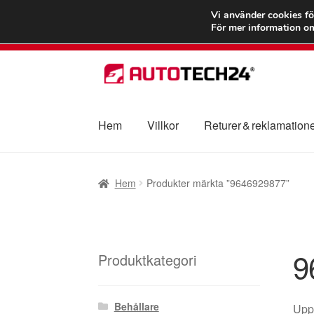
FRAKT från 75
Vi använder cookies fö
För mer information om
Hoppa
Hoppa
till
till
navigering
innehåll
Hem
Villkor
Returer & reklamation
Hem
Betalningar
Integritetspolicy
Klagomål
Hem
Produkter märkta ”9646929877”
Transport
Vagn
Världsomspännande frakt
V
9
Produktkategori
Behållare
Uppl