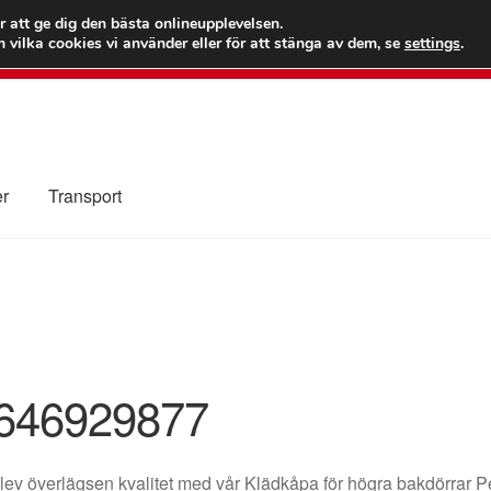
 kr
Världs
r att ge dig den bästa onlineupplevelsen.
 vilka cookies vi använder eller för att stänga av dem, se
settings
.
Ring 7
er
Transport
Kolla upp
Kontakt
Mitt konto
Om oss
Reklamationsprocedur
illkor
646929877
ev överlägsen kvalitet med vår Klädkåpa för högra bakdörrar