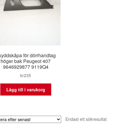
kyddskåpa för dörrhandtag
höger bak Peugeot 407
9646929877 9119Q4
kr
235
Lägg till i varukorg
Endast ett sökresultat