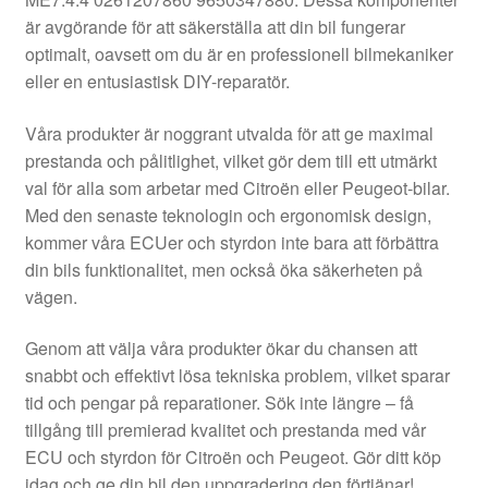
Kontakt
är avgörande för att säkerställa att din bil fungerar
optimalt, oavsett om du är en professionell bilmekaniker
Mitt konto
eller en entusiastisk DIY-reparatör.
Om oss
Våra produkter är noggrant utvalda för att ge maximal
prestanda och pålitlighet, vilket gör dem till ett utmärkt
Reklamationsprocedur
val för alla som arbetar med Citroën eller Peugeot-bilar.
Med den senaste teknologin och ergonomisk design,
kommer våra ECUer och styrdon inte bara att förbättra
Transport
din bils funktionalitet, men också öka säkerheten på
vägen.
Vagn
Genom att välja våra produkter ökar du chansen att
Världsomspännande frakt
snabbt och effektivt lösa tekniska problem, vilket sparar
tid och pengar på reparationer. Sök inte längre – få
Villkor
tillgång till premierad kvalitet och prestanda med vår
ECU och styrdon för Citroën och Peugeot. Gör ditt köp
idag och ge din bil den uppgradering den förtjänar!