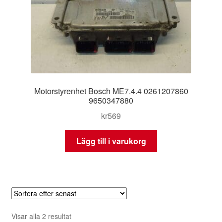
Motorstyrenhet Bosch ME7.4.4 0261207860
9650347880
kr
569
Lägg till i varukorg
Sortera
Visar alla 2 resultat