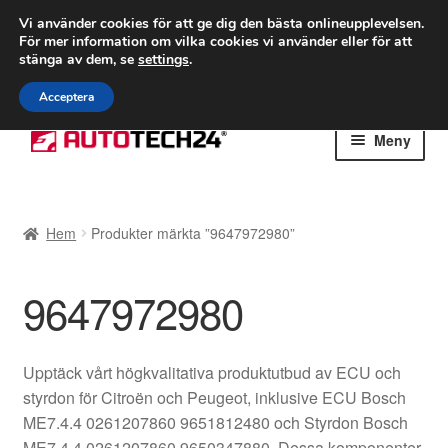
FRAKT från 75 kr
Vi använder cookies för att ge dig den bästa onlineupplevelsen.
För mer information om vilka cookies vi använder eller för att
Världsomspännande frakt
stänga av dem, se
settings
.
Ring 766 924 713
mån-fre 9-16
Acceptera
Hoppa
Hoppa
Meny
till
till
navigering
innehåll
Hem
Hem
Produkter märkta ”9647972980”
Betalningar
9647972980
Integritetspolicy
Klagomål
Upptäck vårt högkvalitativa produktutbud av ECU och
styrdon för Citroën och Peugeot, inklusive ECU Bosch
Kolla upp
ME7.4.4 0261207860 9651812480 och Styrdon Bosch
ME7.4.4 0261207860 9650347880. Dessa komponenter