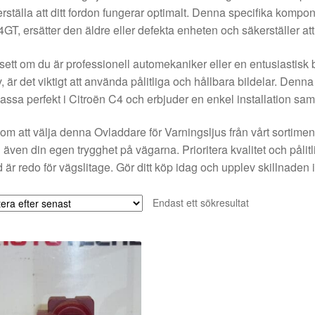
rställa att ditt fordon fungerar optimalt. Denna specifika ko
GT, ersätter den äldre eller defekta enheten och säkerställer at
ett om du är professionell automekaniker eller en entusiastisk bi
v, är det viktigt att använda pålitliga och hållbara bildelar. Den
passa perfekt i Citroën C4 och erbjuder en enkel installation sa
m att välja denna Ovladdare för Varningsljus från vårt sortiment,
 även din egen trygghet på vägarna. Prioritera kvalitet och pålit
id är redo för vägslitage. Gör ditt köp idag och upplev skillnaden
Endast ett sökresultat