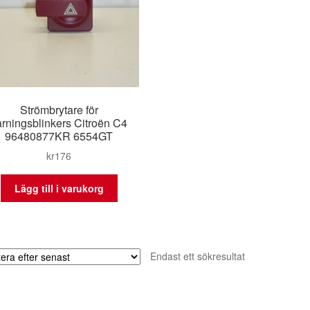
Strömbrytare för
arningsblinkers Citroën C4
96480877KR 6554GT
kr
176
Lägg till i varukorg
Endast ett sökresultat