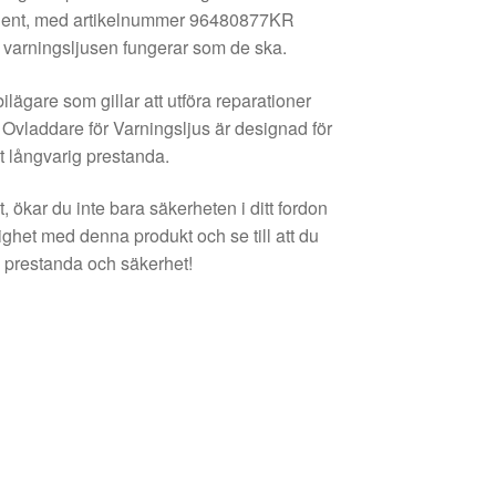
mponent, med artikelnummer 96480877KR
t varningsljusen fungerar som de ska.
lägare som gillar att utföra reparationer
na Ovladdare för Varningsljus är designad för
mt långvarig prestanda.
 ökar du inte bara säkerheten i ditt fordon
lighet med denna produkt och se till att du
 i prestanda och säkerhet!