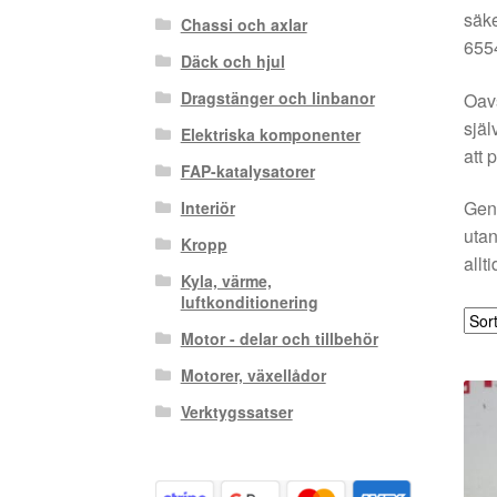
säke
Chassi och axlar
6554
Däck och hjul
Dragstänger och linbanor
Oavs
själ
Elektriska komponenter
att 
FAP-katalysatorer
Geno
Interiör
utan
Kropp
allt
Kyla, värme,
luftkonditionering
Motor - delar och tillbehör
Motorer, växellådor
Verktygssatser