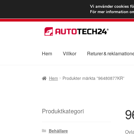
FRAKT från 75
Vi använder cookies fö
För mer information om
Hoppa
Hoppa
till
till
navigering
innehåll
Hem
Villkor
Returer & reklamation
Hem
Betalningar
Integritetspolicy
Klagomål
Hem
Produkter märkta ”96480877KR”
Transport
Vagn
Världsomspännande frakt
V
9
Produktkategori
Behållare
Ovla