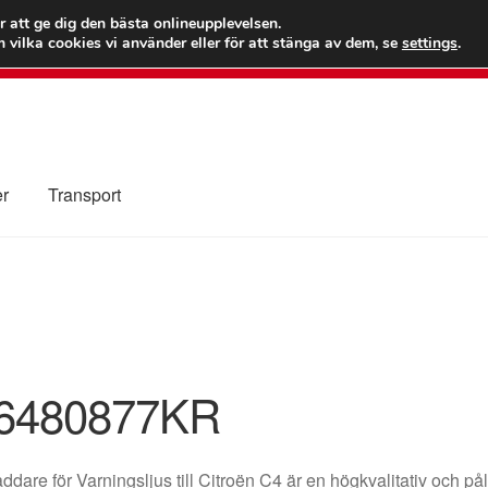
 kr
Världs
r att ge dig den bästa onlineupplevelsen.
 vilka cookies vi använder eller för att stänga av dem, se
settings
.
Ring 7
er
Transport
Kolla upp
Kontakt
Mitt konto
Om oss
Reklamationsprocedur
illkor
6480877KR
ddare för Varningsljus till Citroën C4 är en högkvalitativ och på