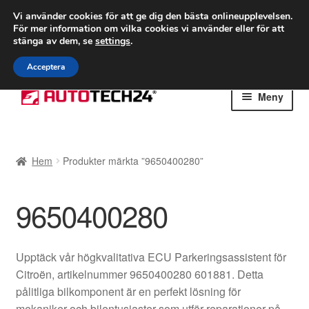
FRAKT från 75 kr
Vi använder cookies för att ge dig den bästa onlineupplevelsen.
För mer information om vilka cookies vi använder eller för att
Världsomspännande frakt
stänga av dem, se
settings
.
Ring 766 924 713
mån-fre 9-16
Acceptera
Hoppa
Hoppa
Meny
till
till
navigering
innehåll
Hem
Hem
Produkter märkta ”9650400280”
Betalningar
9650400280
Integritetspolicy
Klagomål
Upptäck vår högkvalitativa ECU Parkeringsassistent för
Citroën, artikelnummer 9650400280 601881. Detta
Kolla upp
pålitliga bilkomponent är en perfekt lösning för
mekaniker och bilentusiaster som utför reparationer på