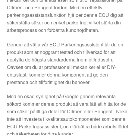
Kontakt
Citroën- och Peugeot-fordon. Med en effektiv
parkeringsassistansfunktion hjälper denna ECU dig att
Mitt konto
säkerställa säker och enkel parkering, vilket störta din
arbetsprocess och förbättra kundnöjdheten.
Om oss
Genom att välja vår ECU Parkeringsassistent får du en
Reklamationsprocedur
produkt som är noggrant testad och tillverkad för att
uppfylla de högsta standarderna inom bilindustrin.
Oavsett om du är professionell mekaniker eller DIY-
Transport
entusiast, kommer denna komponent att ge den
prestanda och tillförlitlighet du behöver.
Vagn
Med en ökad synlighet på Google genom relevanta
Världsomspännande frakt
sökord kommer denna produkt att vara lätt att hitta för de
som söker pålitliga delar för Citroën eller Peugeot. Tveka
Villkor
inte att investera i kvalitetsautokomponenter som denna
ECU Parkeringsassistent, och förbättra både arbetsflödet
och säkerheten för dina kunder.