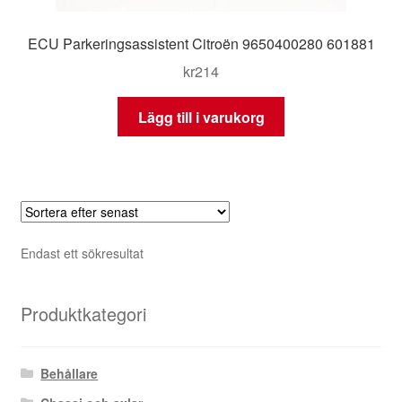
ECU Parkeringsassistent Citroën 9650400280 601881
kr
214
Lägg till i varukorg
Endast ett sökresultat
Produktkategori
Behållare