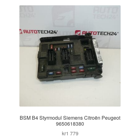
Kontakt
Mitt konto
Om oss
Reklamationsprocedur
Transport
Vagn
Världsomspännande frakt
BSM B4 Styrmodul Siemens Citroën Peugeot
Villkor
9650618380
kr
1 779