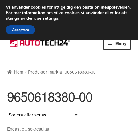
FRAKT från 75 kr
Vi använder cookies för att ge dig den bästa onlineupplevelsen.
För mer information om vilka cookies vi använder eller för att
Världsomspännande frakt
stänga av dem, se
settings
.
Ring 766 924 713
mån-fre 9-16
Acceptera
Hoppa
Hoppa
Meny
till
till
navigering
innehåll
Hem
Hem
Produkter märkta ”9650618380-00”
Betalningar
9650618380-00
Integritetspolicy
Klagomål
Kolla upp
Endast ett sökresultat