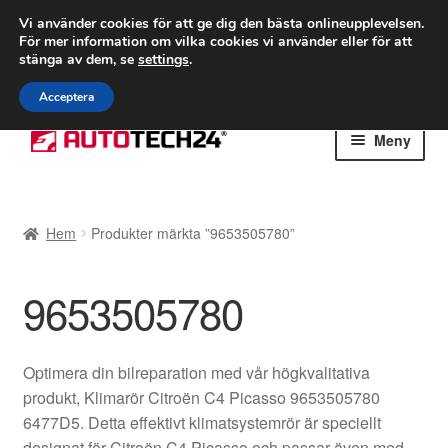
FRAKT från 75 kr
Vi använder cookies för att ge dig den bästa onlineupplevelsen.
För mer information om vilka cookies vi använder eller för att
Världsomspännande frakt
stänga av dem, se
settings
.
Ring 766 924 713
mån-fre 9-16
Acceptera
Hoppa
Hoppa
Meny
till
till
navigering
innehåll
Hem
Hem
Produkter märkta ”9653505780”
Betalningar
9653505780
Integritetspolicy
Klagomål
Optimera din bilreparation med vår högkvalitativa
produkt, Klimarör Citroën C4 Picasso 9653505780
Kolla upp
6477D5. Detta effektivt klimatsystemrör är speciellt
designat för Citroën C4 Picasso och passar även med