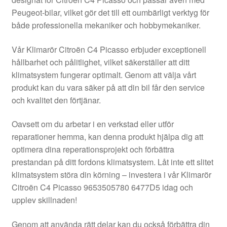
Kontakt
Peugeot-bilar, vilket gör det till ett oumbärligt verktyg för
både professionella mekaniker och hobbymekaniker.
Mitt konto
Vår Klimarör Citroën C4 Picasso erbjuder exceptionell
Om oss
hållbarhet och pålitlighet, vilket säkerställer att ditt
klimatsystem fungerar optimalt. Genom att välja vårt
Reklamationsprocedur
produkt kan du vara säker på att din bil får den service
och kvalitet den förtjänar.
Transport
Oavsett om du arbetar i en verkstad eller utför
reparationer hemma, kan denna produkt hjälpa dig att
Vagn
optimera dina reperationsprojekt och förbättra
prestandan på ditt fordons klimatsystem. Låt inte ett slitet
Världsomspännande frakt
klimatsystem störa din körning – investera i vår Klimarör
Citroën C4 Picasso 9653505780 6477D5 idag och
Villkor
upplev skillnaden!
Genom att använda rätt delar kan du också förbättra din