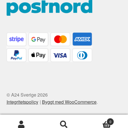
© A24 Sverige 2026
Integritetspolicy
Byggt med WooCommerce
.
0
Sök
Sök