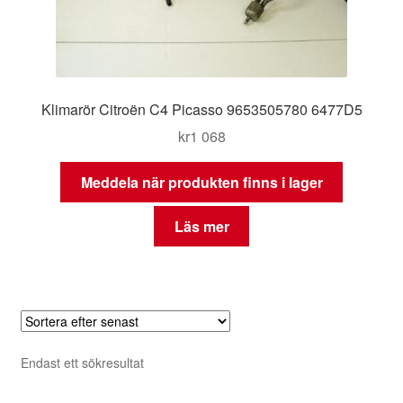
Klimarör Citroën C4 Picasso 9653505780 6477D5
kr
1 068
Meddela när produkten finns i lager
Läs mer
Endast ett sökresultat