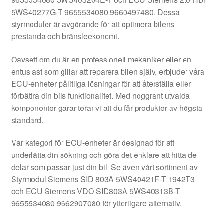
Kontakt
5WS40277G-T 9655534080 9660497480. Dessa
styrmoduler är avgörande för att optimera bilens
Mitt konto
prestanda och bränsleekonomi.
Om oss
Oavsett om du är en professionell mekaniker eller en
entusiast som gillar att reparera bilen själv, erbjuder våra
Reklamationsprocedur
ECU-enheter pålitliga lösningar för att återställa eller
förbättra din bils funktionalitet. Med noggrant utvalda
komponenter garanterar vi att du får produkter av högsta
Transport
standard.
Vagn
Vår kategori för ECU-enheter är designad för att
underlätta din sökning och göra det enklare att hitta de
Världsomspännande frakt
delar som passar just din bil. Se även vårt sortiment av
Styrmodul Siemens SID 803A 5WS40421F-T 1942T3
Villkor
och ECU Siemens VDO SID803A 5WS40313B-T
9655534080 9662907080 för ytterligare alternativ.