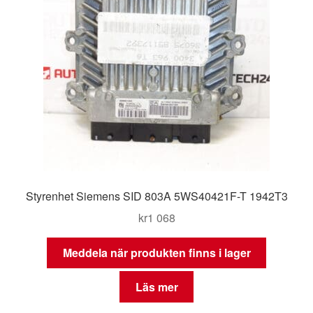
Styrenhet Siemens SID 803A 5WS40421F-T 1942T3
kr
1 068
Meddela när produkten finns i lager
Läs mer