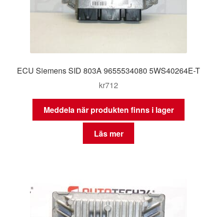
ECU Siemens SID 803A 9655534080 5WS40264E-T
kr
712
Meddela när produkten finns i lager
Läs mer