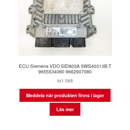
ECU Siemens VDO SID803A 5WS40313B-T
9655534080 9662907080
kr
1 068
Meddela när produkten finns i lager
Läs mer