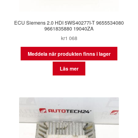
ECU Siemens 2.0 HDI 5WS40277I-T 9655534080
9661835880 19040ZA
kr
1 068
Meddela när produkten finns i lager
Läs mer