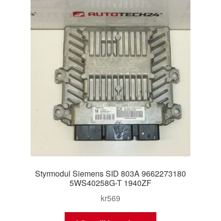
Styrmodul Siemens SID 803A 9662273180
5WS40258G-T 1940ZF
kr
569