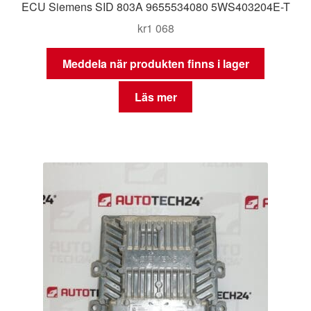
ECU Siemens SID 803A 9655534080 5WS403204E-T
kr
1 068
Meddela när produkten finns i lager
Läs mer