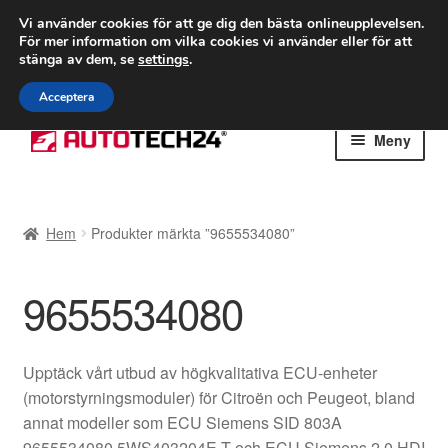
FRAKT från 75 kr
Vi använder cookies för att ge dig den bästa onlineupplevelsen.
För mer information om vilka cookies vi använder eller för att
Världsomspännande frakt
stänga av dem, se
settings
.
Ring 766 924 713
mån-fre 9-16
Acceptera
Hoppa
Hoppa
Meny
till
till
navigering
innehåll
Hem
Hem
Produkter märkta ”9655534080”
Betalningar
9655534080
Integritetspolicy
Klagomål
Upptäck vårt utbud av högkvalitativa ECU-enheter
(motorstyrningsmoduler) för Citroën och Peugeot, bland
Kolla upp
annat modeller som ECU Siemens SID 803A
9655534080 5WS403204E-T och ECU Siemens 2.0 HDI