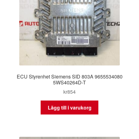
ECU Styrenhet Siemens SID 803A 9655534080
5WS40264D-T
kr
854
Lägg till i varukorg