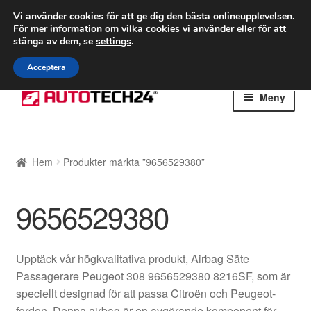
FRAKT från 75 kr
Vi använder cookies för att ge dig den bästa onlineupplevelsen.
För mer information om vilka cookies vi använder eller för att
Världsomspännande frakt
stänga av dem, se
settings
.
Ring 766 924 713
mån-fre 9-16
Acceptera
Hoppa
Hoppa
Meny
till
till
navigering
innehåll
Hem
Hem
Produkter märkta ”9656529380”
Betalningar
9656529380
Integritetspolicy
Klagomål
Upptäck vår högkvalitativa produkt, Airbag Säte
Passagerare Peugeot 308 9656529380 8216SF, som är
Kolla upp
speciellt designad för att passa Citroën och Peugeot-
fordon. Denna airbag är en avgörande komponent för