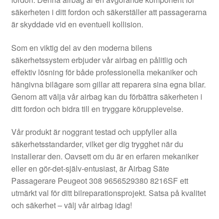
Kontakt
säkerheten i ditt fordon och säkerställer att passagerarna
är skyddade vid en eventuell kollision.
Mitt konto
Som en viktig del av den moderna bilens
Om oss
säkerhetssystem erbjuder vår airbag en pålitlig och
effektiv lösning för både professionella mekaniker och
Reklamationsprocedur
hängivna bilägare som gillar att reparera sina egna bilar.
Genom att välja vår airbag kan du förbättra säkerheten i
ditt fordon och bidra till en tryggare körupplevelse.
Transport
Vår produkt är noggrant testad och uppfyller alla
Vagn
säkerhetsstandarder, vilket ger dig trygghet när du
installerar den. Oavsett om du är en erfaren mekaniker
Världsomspännande frakt
eller en gör-det-själv-entusiast, är Airbag Säte
Passagerare Peugeot 308 9656529380 8216SF ett
Villkor
utmärkt val för ditt bilreparationsprojekt. Satsa på kvalitet
och säkerhet – välj vår airbag idag!