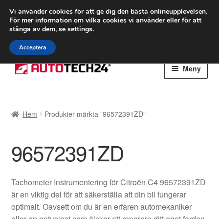
FRAKT från 75 kr
Vi använder cookies för att ge dig den bästa onlineupplevelsen.
För mer information om vilka cookies vi använder eller för att
Världsomspännande frakt
stänga av dem, se
settings
.
Ring 766 924 713
mån-fre 9-16
Acceptera
Hoppa
Hoppa
Meny
till
till
navigering
innehåll
Hem
Hem
Produkter märkta ”96572391ZD”
Betalningar
96572391ZD
Integritetspolicy
Klagomål
Tachometer Instrumentering för Citroën C4 96572391ZD
är en viktig del för att säkerställa att din bil fungerar
Kolla upp
optimalt. Oavsett om du är en erfaren automekaniker
eller en entusiast som älskar att reparera ditt eget fordon,