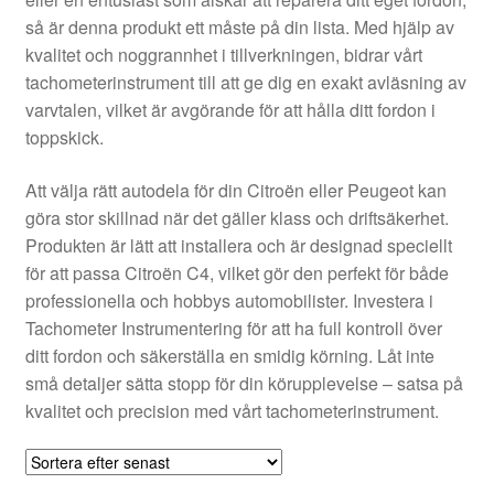
Kontakt
så är denna produkt ett måste på din lista. Med hjälp av
kvalitet och noggrannhet i tillverkningen, bidrar vårt
Mitt konto
tachometerinstrument till att ge dig en exakt avläsning av
varvtalen, vilket är avgörande för att hålla ditt fordon i
Om oss
toppskick.
Reklamationsprocedur
Att välja rätt autodela för din Citroën eller Peugeot kan
göra stor skillnad när det gäller klass och driftsäkerhet.
Produkten är lätt att installera och är designad speciellt
Transport
för att passa Citroën C4, vilket gör den perfekt för både
professionella och hobbys automobilister. Investera i
Vagn
Tachometer Instrumentering för att ha full kontroll över
ditt fordon och säkerställa en smidig körning. Låt inte
Världsomspännande frakt
små detaljer sätta stopp för din körupplevelse – satsa på
kvalitet och precision med vårt tachometerinstrument.
Villkor