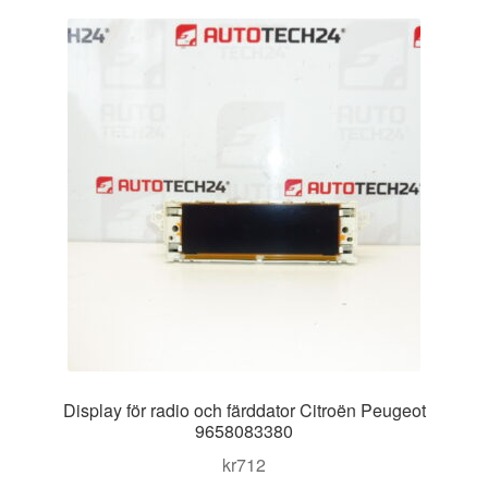
Kontakt
Mitt konto
Om oss
Reklamationsprocedur
Transport
Vagn
Världsomspännande frakt
Display för radio och färddator Citroën Peugeot
Villkor
9658083380
kr
712