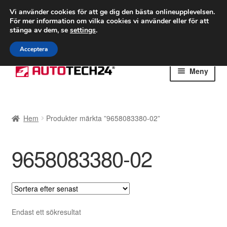
FRAKT från 75 kr
Vi använder cookies för att ge dig den bästa onlineupplevelsen.
För mer information om vilka cookies vi använder eller för att
Världsomspännande frakt
stänga av dem, se
settings
.
Ring 766 924 713
mån-fre 9-16
Acceptera
Hoppa
Hoppa
Meny
till
till
navigering
innehåll
Hem
Hem
Produkter märkta ”9658083380-02”
Betalningar
9658083380-02
Integritetspolicy
Klagomål
Kolla upp
Endast ett sökresultat