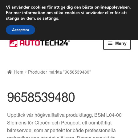
FRAKT från 75 kr
Vi använder cookies för att ge dig den bästa onlineupplevelsen.
För mer information om vilka cookies vi använder eller för att
Världsomspännande frakt
stänga av dem, se
settings
.
Ring 766 924 713
mån-fre 9-16
Acceptera
Hoppa
Hoppa
Meny
till
till
navigering
innehåll
Hem
Hem
Produkter märkta ”9658539480”
Betalningar
9658539480
Integritetspolicy
Klagomål
Upptäck vår högkvalitativa produkttagg, BSM L04-00
Siemens för Citroën och Peugeot, ett oumbärligt
Kolla upp
bilreservdel som är perfekt för både professionella
mekaniker och gör-det-självare. Denna produkt är