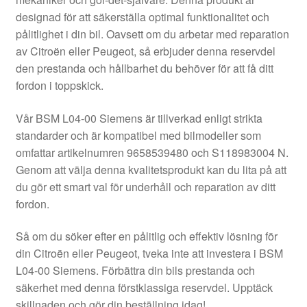
Kontakt
designad för att säkerställa optimal funktionalitet och
pålitlighet i din bil. Oavsett om du arbetar med reparation
Mitt konto
av Citroën eller Peugeot, så erbjuder denna reservdel
den prestanda och hållbarhet du behöver för att få ditt
Om oss
fordon i toppskick.
Reklamationsprocedur
Vår BSM L04-00 Siemens är tillverkad enligt strikta
standarder och är kompatibel med bilmodeller som
omfattar artikelnumren 9658539480 och S118983004 N.
Transport
Genom att välja denna kvalitetsprodukt kan du lita på att
du gör ett smart val för underhåll och reparation av ditt
Vagn
fordon.
Världsomspännande frakt
Så om du söker efter en pålitlig och effektiv lösning för
din Citroën eller Peugeot, tveka inte att investera i BSM
Villkor
L04-00 Siemens. Förbättra din bils prestanda och
säkerhet med denna förstklassiga reservdel. Upptäck
skillnaden och gör din beställning idag!