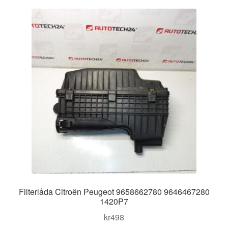
Kontakt
Mitt konto
Om oss
Reklamationsprocedur
Transport
Vagn
Världsomspännande frakt
Filterlåda Citroën Peugeot 9658662780 9646467280
Villkor
1420P7
kr
498