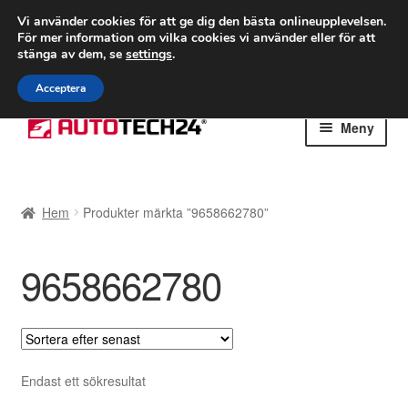
FRAKT från 75 kr
Vi använder cookies för att ge dig den bästa onlineupplevelsen.
För mer information om vilka cookies vi använder eller för att
Världsomspännande frakt
stänga av dem, se
settings
.
Ring 766 924 713
mån-fre 9-16
Acceptera
Hoppa
Hoppa
Meny
till
till
navigering
innehåll
Hem
Hem
Produkter märkta ”9658662780”
Betalningar
9658662780
Integritetspolicy
Klagomål
Kolla upp
Endast ett sökresultat