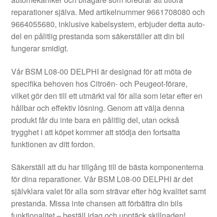
Kontakt
reparationer själva. Med artikelnummer 9661708080 och
9664055680, inklusive kabelsystem, erbjuder detta auto-
Mitt konto
del en pålitlig prestanda som säkerställer att din bil
fungerar smidigt.
Om oss
Vår BSM L08-00 DELPHI är designad för att möta de
Reklamationsprocedur
specifika behoven hos Citroën- och Peugeot-förare,
vilket gör den till ett utmärkt val för alla som letar efter en
hållbar och effektiv lösning. Genom att välja denna
Transport
produkt får du inte bara en pålitlig del, utan också
trygghet i att köpet kommer att stödja den fortsatta
Vagn
funktionen av ditt fordon.
Världsomspännande frakt
Säkerställ att du har tillgång till de bästa komponenterna
för dina reparationer. Vår BSM L08-00 DELPHI är det
Villkor
självklara valet för alla som strävar efter hög kvalitet samt
prestanda. Missa inte chansen att förbättra din bils
funktionalitet – beställ idag och upptäck skillnaden!