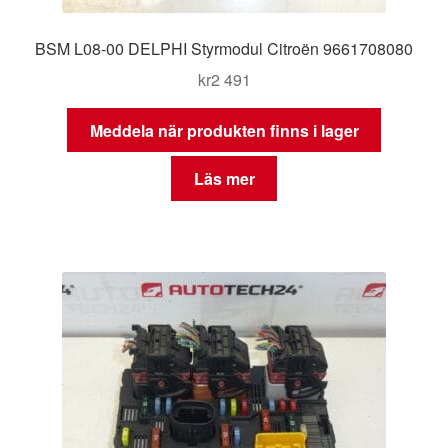
BSM L08-00 DELPHI Styrmodul Citroën 9661708080
kr
2 491
Meddela när produkten finns i lager
Läs mer