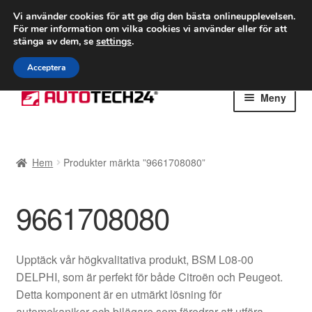
FRAKT från 75 kr
Vi använder cookies för att ge dig den bästa onlineupplevelsen.
För mer information om vilka cookies vi använder eller för att
Världsomspännande frakt
stänga av dem, se
settings
.
Ring 766 924 713
mån-fre 9-16
Acceptera
Hoppa
Hoppa
Meny
till
till
navigering
innehåll
Hem
Hem
Produkter märkta ”9661708080”
Betalningar
9661708080
Integritetspolicy
Klagomål
Upptäck vår högkvalitativa produkt, BSM L08-00
DELPHI, som är perfekt för både Citroën och Peugeot.
Kolla upp
Detta komponent är en utmärkt lösning för
automekaniker och bilägare som föredrar att utföra