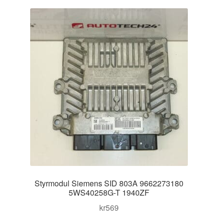
Kontakt
Mitt konto
Om oss
Reklamationsprocedur
Transport
Vagn
Världsomspännande frakt
Styrmodul Siemens SID 803A 9662273180
Villkor
5WS40258G-T 1940ZF
kr
569