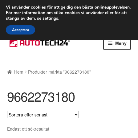
FRAKT från 75 kr
Vi använder cookies för att ge dig den bästa onlineupplevelsen.
För mer information om vilka cookies vi använder eller för att
Världsomspännande frakt
stänga av dem, se
settings
.
Ring 766 924 713
mån-fre 9-16
Acceptera
Hoppa
Hoppa
Meny
till
till
navigering
innehåll
Hem
Hem
Produkter märkta ”9662273180”
Betalningar
9662273180
Integritetspolicy
Klagomål
Kolla upp
Endast ett sökresultat