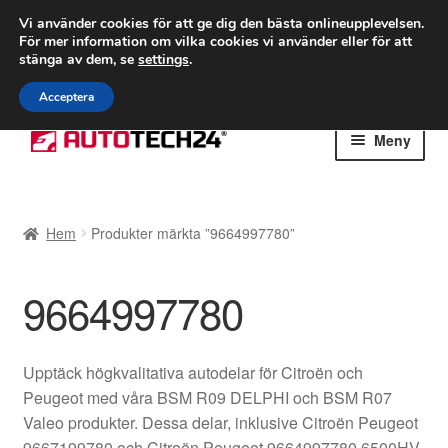
FRAKT från 75 kr
Vi använder cookies för att ge dig den bästa onlineupplevelsen.
För mer information om vilka cookies vi använder eller för att
Världsomspännande frakt
stänga av dem, se
settings
.
Ring 766 924 713
mån-fre 9-16
Acceptera
Hoppa
Hoppa
Meny
till
till
navigering
innehåll
Hem
Hem
Produkter märkta ”9664997780”
Betalningar
9664997780
Integritetspolicy
Klagomål
Upptäck högkvalitativa autodelar för Citroën och
Peugeot med våra BSM R09 DELPHI och BSM R07
Kolla upp
Valeo produkter. Dessa delar, inklusive Citroën Peugeot
9667199780 och Citroën Peugeot 9664997780 6500HV,