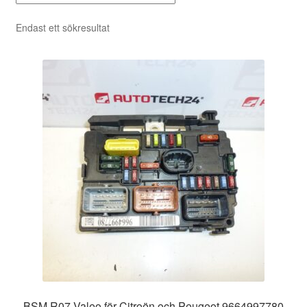
Endast ett sökresultat
BSM R07 Valeo för Citroën och Peugeot 9664997780