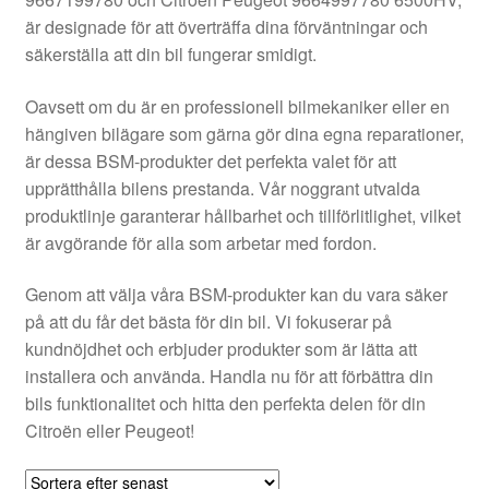
Kontakt
är designade för att överträffa dina förväntningar och
säkerställa att din bil fungerar smidigt.
Mitt konto
Oavsett om du är en professionell bilmekaniker eller en
Om oss
hängiven bilägare som gärna gör dina egna reparationer,
är dessa BSM-produkter det perfekta valet för att
Reklamationsprocedur
upprätthålla bilens prestanda. Vår noggrant utvalda
produktlinje garanterar hållbarhet och tillförlitlighet, vilket
är avgörande för alla som arbetar med fordon.
Transport
Genom att välja våra BSM-produkter kan du vara säker
Vagn
på att du får det bästa för din bil. Vi fokuserar på
kundnöjdhet och erbjuder produkter som är lätta att
Världsomspännande frakt
installera och använda. Handla nu för att förbättra din
bils funktionalitet och hitta den perfekta delen för din
Villkor
Citroën eller Peugeot!