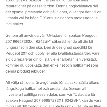
Kontakt
reparationer på dessa fordon. Denna högkvalitativa del
ger optimal prestanda och pålitlighet, vilket gör den till ett
Mitt konto
utmärkt val för både DIY-entusiaster och professionella
mekaniker.
Om oss
Genom att använda vår ”Ovladare för spaken Peugeot
Reklamationsprocedur
207 96657282XT 6242SP” säkerställer du att din bil
fungerar som den ska. Den är designad specifikt för
Peugeot 207 och uppfyller alla kvalitetsstandarder. Vare
Transport
sig du reparerar din bil själv eller arbetar i en verkstad,
kommer du uppskatta den enkelhet och hållbarhet som
Vagn
denna produkt erbjuder.
Världsomspännande frakt
Att välja rätt delar är avgörande för att säkerställa bilens
långsiktiga hållbarhet och prestanda. Genom att
Villkor
investera i pålitliga reservdelar, som vår ”Ovladare för
spaken Peugeot 207 96657282XT 6242SP”, kan du vara
trygg i att ditt fordon alltid är i bästa skick. Låt inte en liten