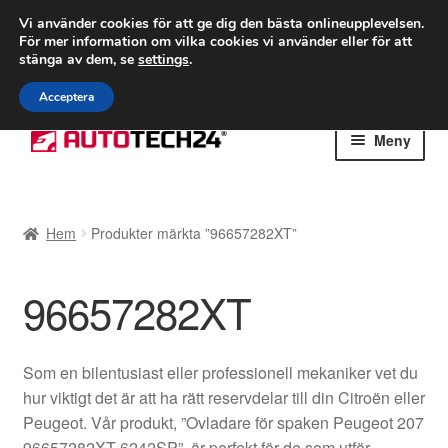
FRAKT från 75 kr
Vi använder cookies för att ge dig den bästa onlineupplevelsen.
För mer information om vilka cookies vi använder eller för att
Världsomspännande frakt
stänga av dem, se
settings
.
Ring 766 924 713
mån-fre 9-16
Acceptera
Hoppa
Hoppa
Meny
till
till
navigering
innehåll
Hem
Hem
Produkter märkta ”96657282XT”
Betalningar
96657282XT
Integritetspolicy
Klagomål
Som en bilentusiast eller professionell mekaniker vet du
hur viktigt det är att ha rätt reservdelar till din Citroën eller
Kolla upp
Peugeot. Vår produkt, ”Ovladare för spaken Peugeot 207
96657282XT 6242SP”, är perfekt för de som utför