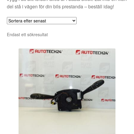
del stå i vägen för din bils prestanda – beställ idag!
Endast ett sökresultat