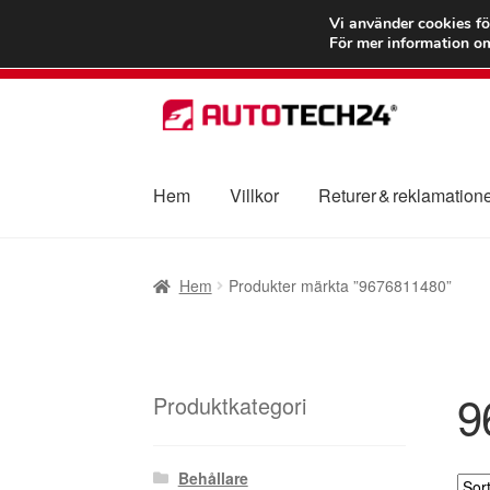
FRAKT från 75
Vi använder cookies fö
För mer information om
Hoppa
Hoppa
till
till
navigering
innehåll
Hem
Villkor
Returer & reklamation
Hem
Betalningar
Integritetspolicy
Klagomål
Hem
Produkter märkta ”9676811480”
Transport
Vagn
Världsomspännande frakt
V
9
Produktkategori
Behållare