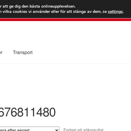
 kr
Världs
r att ge dig den bästa onlineupplevelsen.
 vilka cookies vi använder eller för att stänga av dem, se
settings
.
Ring 7
er
Transport
Kolla upp
Kontakt
Mitt konto
Om oss
Reklamationsprocedur
illkor
676811480
Endast ett sökresultat