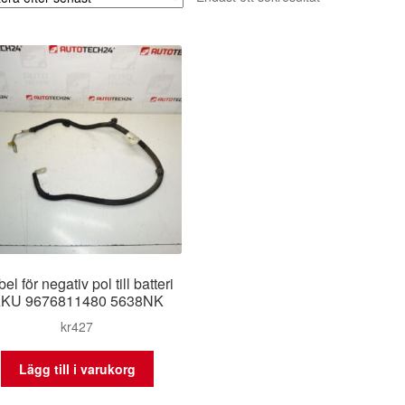
el för negativ pol till batteri
KU 9676811480 5638NK
kr
427
Lägg till i varukorg