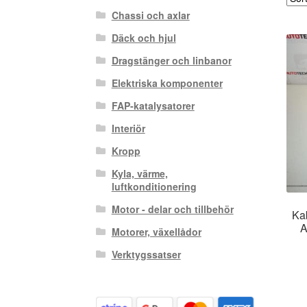
Chassi och axlar
Däck och hjul
Dragstänger och linbanor
Elektriska komponenter
FAP-katalysatorer
Interiör
Kropp
Kyla, värme,
luftkonditionering
Motor - delar och tillbehör
Kab
A
Motorer, växellådor
Verktygssatser