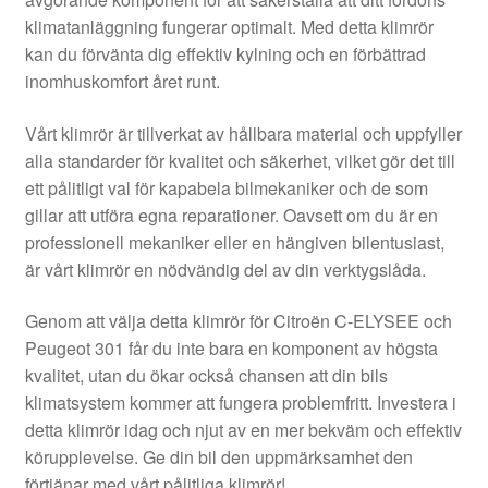
Kontakt
klimatanläggning fungerar optimalt. Med detta klimrör
kan du förvänta dig effektiv kylning och en förbättrad
Mitt konto
inomhuskomfort året runt.
Om oss
Vårt klimrör är tillverkat av hållbara material och uppfyller
alla standarder för kvalitet och säkerhet, vilket gör det till
Reklamationsprocedur
ett pålitligt val för kapabela bilmekaniker och de som
gillar att utföra egna reparationer. Oavsett om du är en
professionell mekaniker eller en hängiven bilentusiast,
Transport
är vårt klimrör en nödvändig del av din verktygslåda.
Vagn
Genom att välja detta klimrör för Citroën C-ELYSEE och
Peugeot 301 får du inte bara en komponent av högsta
Världsomspännande frakt
kvalitet, utan du ökar också chansen att din bils
klimatsystem kommer att fungera problemfritt. Investera i
Villkor
detta klimrör idag och njut av en mer bekväm och effektiv
körupplevelse. Ge din bil den uppmärksamhet den
förtjänar med vårt pålitliga klimrör!