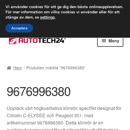
FRAKT från 75 kr
Vi använder cookies för att ge dig den bästa onlineupplevelsen.
För mer information om vilka cookies vi använder eller för att
Världsomspännande frakt
stänga av dem, se
settings
.
Ring 766 924 713
mån-fre 9-16
Acceptera
Hoppa
Hoppa
Meny
till
till
navigering
innehåll
Hem
Hem
Produkter märkta ”9676996380”
Betalningar
9676996380
Integritetspolicy
Klagomål
Upptäck vårt högkvalitativa klimrör, specifikt designat för
Citroën C-ELYSEE och Peugeot 301, med
Kolla upp
artikelnummer 9676996380. Detta klimrör är en
avgörande komponent för att säkerställa att ditt fordons