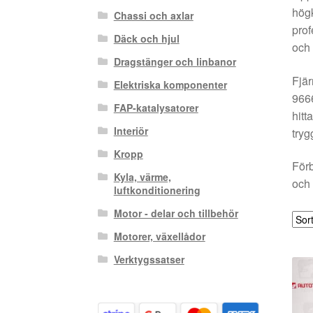
högk
Chassi och axlar
prof
Däck och hjul
och 
Dragstänger och linbanor
Fjär
Elektriska komponenter
9666
FAP-katalysatorer
hitt
Interiör
tryg
Kropp
Förb
Kyla, värme,
och 
luftkonditionering
Motor - delar och tillbehör
Motorer, växellådor
Verktygssatser