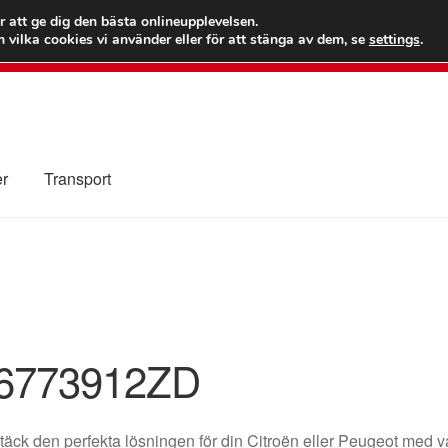
 kr
Världs
r att ge dig den bästa onlineupplevelsen.
 vilka cookies vi använder eller för att stänga av dem, se
settings
.
Ring 7
er
Transport
Kolla upp
Kontakt
Mitt konto
Om oss
Reklamationsprocedur
illkor
6773912ZD
äck den perfekta lösningen för din Citroën eller Peugeot med v