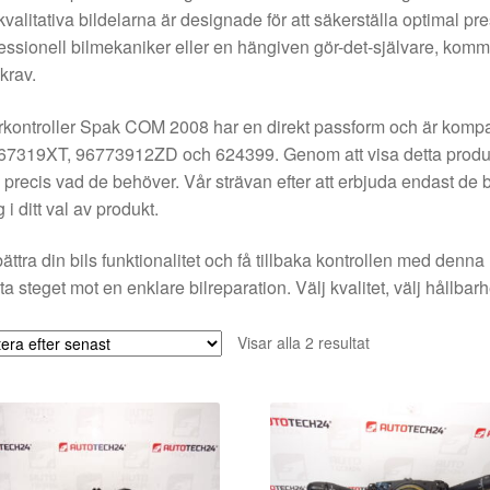
valitativa bildelarna är designade för att säkerställa optimal pr
essionell bilmekaniker eller en hängiven gör-det-självare, komm
krav.
rkontroller Spak COM 2008 har en direkt passform och är komp
7319XT, 96773912ZD och 624399. Genom att visa detta produkt-t
a precis vad de behöver. Vår strävan efter att erbjuda endast de
g i ditt val av produkt.
ättra din bils funktionalitet och få tillbaka kontrollen med denn
ta steget mot en enklare bilreparation. Välj kvalitet, välj hållbarhe
Sortera
Visar alla 2 resultat
efter
senaste