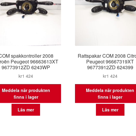
COM spakkontroller 2008
Rattspakar COM 2008 Citr
troën Peugeot 96663613XT
Peugeot 96667319XT
96773912ZD 6243WP
96773912ZD 624399
kr
1 424
kr
1 424
Meddela när produkten
Meddela när produkten
finns i lager
finns i lager
Läs mer
Läs mer