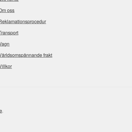
Om oss
Reklamationsprocedur
Transport
Vagn
Världsomspännande frakt
Villkor
e
.