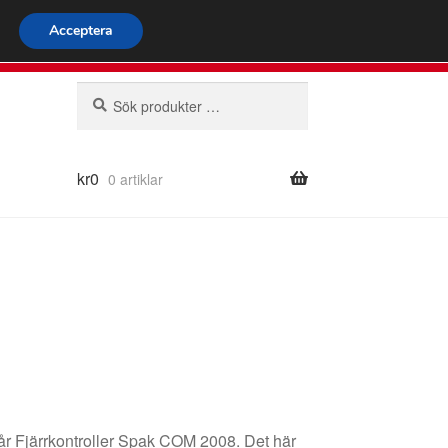
omspännande frakt
Acceptera
66 924 713
mån-fre 9-16
Sök
Sök
efter:
kr
0
0 artiklar
år Fjärrkontroller Spak COM 2008. Det här