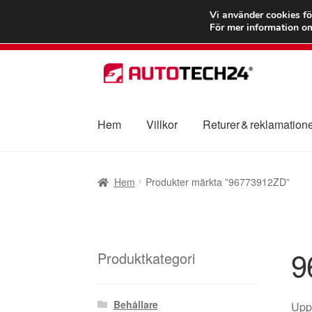
FRAKT från 75
Vi använder cookies fö
För mer information om
Hoppa
Hoppa
till
till
navigering
innehåll
Hem
Villkor
Returer & reklamation
Hem
Betalningar
Integritetspolicy
Klagomål
Hem
Produkter märkta ”96773912ZD”
Transport
Vagn
Världsomspännande frakt
V
9
Produktkategori
Behållare
Uppt