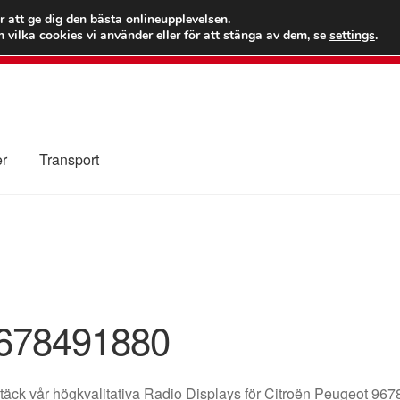
 kr
Världs
r att ge dig den bästa onlineupplevelsen.
 vilka cookies vi använder eller för att stänga av dem, se
settings
.
Ring 7
er
Transport
Kolla upp
Kontakt
Mitt konto
Om oss
Reklamationsprocedur
illkor
678491880
äck vår högkvalitativa Radio Displays för Citroën Peugeot 96