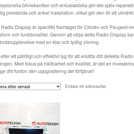
essionella bilmekaniker och entusiastiska gör-det-själv-reparatö
tlig prestanda och enkel installation, vilket gör den till ett utmärkt
 Radio Display är specifikt framtaget för Citroën och Peugeot-mode
form och funktionalitet. Genom att välja detta Radio Display kan
ndarupplevelse med en klar och tydlig visning.
efter ett pålitligt och effektivt tyg för att ersätta ditt defekta Ra
ingen. Med fokus på hållbarhet och kvalitet, är det en investeri
ge ditt fordon den uppgradering det förtjänar!
Endast ett sökresultat