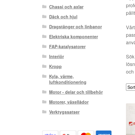
prof
Chassi och axlar
påli
Däck och hjul
Dragstänger och linbanor
Vårt
pass
Elektriska komponenter
anvä
FAP-katalysatorer
Sök 
Interiör
lösn
Kropp
och 
Kyla, värme,
luftkonditionering
Motor - delar och tillbehör
Motorer, växellådor
Verktygssatser