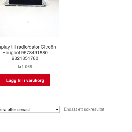
play till radio/dator Citroën
Peugeot 9678491880
9821851780
kr
1 068
Lägg till i varukorg
Endast ett sökresultat