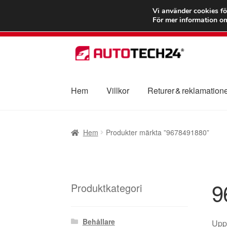
FRAKT från 75
Vi använder cookies fö
För mer information om
Hoppa
Hoppa
till
till
navigering
innehåll
Hem
Villkor
Returer & reklamation
Hem
Betalningar
Integritetspolicy
Klagomål
Hem
Produkter märkta ”9678491880”
Transport
Vagn
Världsomspännande frakt
V
9
Produktkategori
Behållare
Uppt