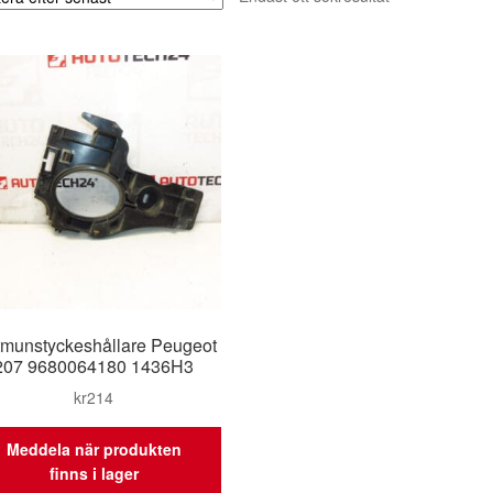
tmunstyckeshållare Peugeot
207 9680064180 1436H3
kr
214
Meddela när produkten
finns i lager