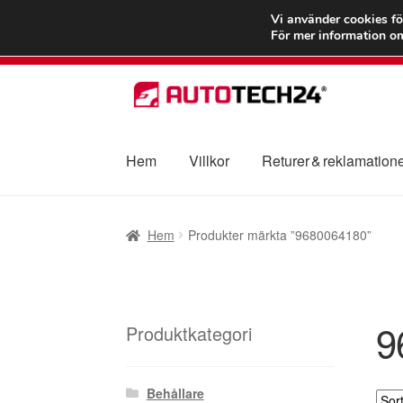
FRAKT från 75
Vi använder cookies fö
För mer information om
Hoppa
Hoppa
till
till
navigering
innehåll
Hem
Villkor
Returer & reklamation
Hem
Betalningar
Integritetspolicy
Klagomål
Hem
Produkter märkta ”9680064180”
Transport
Vagn
Världsomspännande frakt
V
9
Produktkategori
Behållare