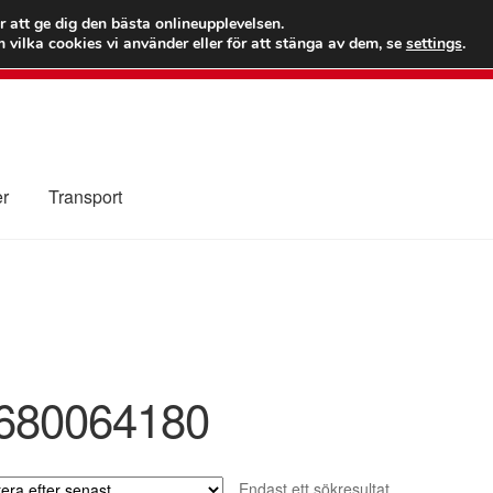
 kr
Världs
r att ge dig den bästa onlineupplevelsen.
 vilka cookies vi använder eller för att stänga av dem, se
settings
.
Ring 7
er
Transport
Kolla upp
Kontakt
Mitt konto
Om oss
Reklamationsprocedur
illkor
680064180
Endast ett sökresultat