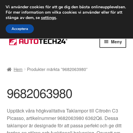
FRAKT från 75 kr
Vi använder cookies för att ge dig den bästa onlineupplevelsen.
För mer information om vilka cookies vi använder eller för att
Världsomspännande frakt
stänga av dem, se
settings
.
Ring 766 924 713
mån-fre 9-16
Acceptera
Hoppa
Hoppa
Meny
till
till
navigering
innehåll
Hem
Hem
Produkter märkta ”9682063980”
Betalningar
9682063980
Integritetspolicy
Klagomål
Upptäck våra högkvalitativa Taklampor till Citroën C3
Picasso, artikelnummer 9682063980 6362Q6. Dessa
Kolla upp
taklampor är designade för att passa perfekt och ge ditt
fordon en stilren och funktionell belysning. Oavsett om