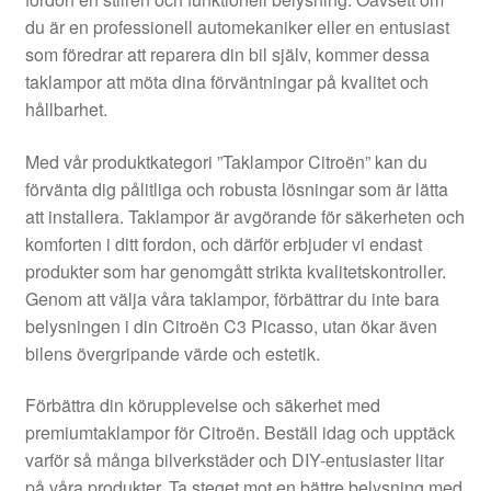
Kontakt
du är en professionell automekaniker eller en entusiast
som föredrar att reparera din bil själv, kommer dessa
Mitt konto
taklampor att möta dina förväntningar på kvalitet och
hållbarhet.
Om oss
Med vår produktkategori ”Taklampor Citroën” kan du
Reklamationsprocedur
förvänta dig pålitliga och robusta lösningar som är lätta
att installera. Taklampor är avgörande för säkerheten och
komforten i ditt fordon, och därför erbjuder vi endast
Transport
produkter som har genomgått strikta kvalitetskontroller.
Genom att välja våra taklampor, förbättrar du inte bara
Vagn
belysningen i din Citroën C3 Picasso, utan ökar även
bilens övergripande värde och estetik.
Världsomspännande frakt
Förbättra din körupplevelse och säkerhet med
Villkor
premiumtaklampor för Citroën. Beställ idag och upptäck
varför så många bilverkstäder och DIY-entusiaster litar
på våra produkter. Ta steget mot en bättre belysning med