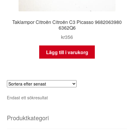
Taklampor Citroën Citroën C3 Picasso 9682063980
6362Q6
kr
356
Lägg till i varukorg
Endast ett sökresultat
Produktkategori