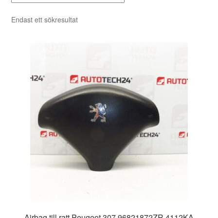
Endast ett sökresultat
Airbag till ratt Peugeot 307 96821872ZR 4112KA