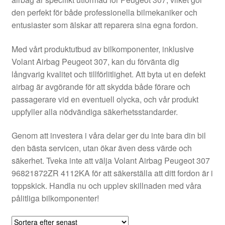
Kontakt
den perfekt för både professionella bilmekaniker och
entusiaster som älskar att reparera sina egna fordon.
Mitt konto
Med vårt produktutbud av bilkomponenter, inklusive
Om oss
Volant Airbag Peugeot 307, kan du förvänta dig
långvarig kvalitet och tillförlitlighet. Att byta ut en defekt
Reklamationsprocedur
airbag är avgörande för att skydda både förare och
passagerare vid en eventuell olycka, och vår produkt
uppfyller alla nödvändiga säkerhetsstandarder.
Transport
Genom att investera i våra delar ger du inte bara din bil
Vagn
den bästa servicen, utan ökar även dess värde och
säkerhet. Tveka inte att välja Volant Airbag Peugeot 307
Världsomspännande frakt
96821872ZR 4112KA för att säkerställa att ditt fordon är i
toppskick. Handla nu och upplev skillnaden med våra
Villkor
pålitliga bilkomponenter!