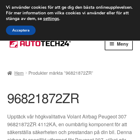
FRAKT från 75 kr
Vi använder cookies för att ge dig den bästa onlineupplevelsen.
För mer information om vilka cookies vi använder eller för att
Världsomspännande frakt
stänga av dem, se
settings
.
Ring 766 924 713
mån-fre 9-16
Acceptera
Hoppa
Hoppa
Meny
till
till
navigering
innehåll
Hem
Hem
Produkter märkta ”96821872ZR”
Betalningar
96821872ZR
Integritetspolicy
Klagomål
Upptäck vår högkvalitativa Volant Airbag Peugeot 307
96821872ZR 4112KA, en oumbärlig komponent för att
Kolla upp
säkerställa säkerheten och prestandan på din bil. Denna
airbag är specifikt utformad för Peugeot 307, vilket gör