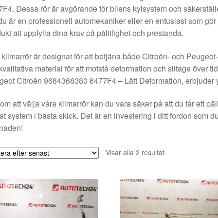
F4. Dessa rör är avgörande för bilens kylsystem och säkerställer 
u är en professionell automekaniker eller en entusiast som gö
ukt att uppfylla dina krav på pålitlighet och prestanda.
 klimarrör är designat för att betjäna både Citroën- och Peugeot-m
valitativa material för att motstå deformation och slitage över ti
eot Citroën 9684368380 6477F4 – Lätt Deformation, erbjuder ytte
m att välja våra klimarrör kan du vara säker på att du får ett pålitli
at system i bästa skick. Det är en investering i ditt fordon som du
lnaden!
Sortera
Visar alla 2 resultat
efter
senaste