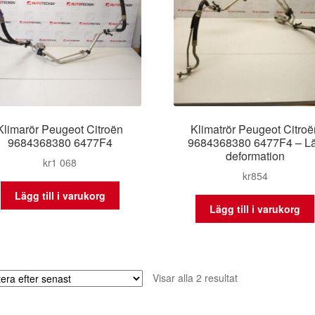
Klimarör Peugeot Citroën
Klimatrör Peugeot Citroë
9684368380 6477F4
9684368380 6477F4 – Lä
deformation
kr
1 068
kr
854
Lägg till i varukorg
Lägg till i varukorg
Sortera
Visar alla 2 resultat
efter
senaste