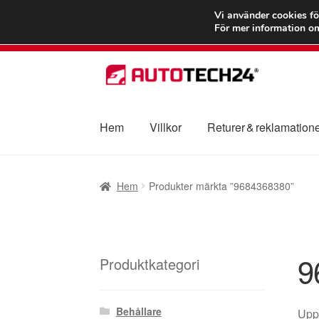
FRAKT från 75
Vi använder cookies fö
För mer information om
Hoppa
Hoppa
till
till
navigering
innehåll
Hem
Villkor
Returer & reklamation
Hem
Betalningar
Integritetspolicy
Klagomål
Hem
Produkter märkta ”9684368380”
Transport
Vagn
Världsomspännande frakt
V
9
Produktkategori
Behållare
Uppt