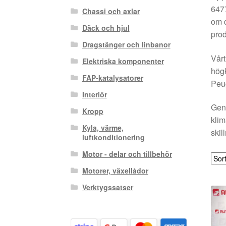
6477
Chassi och axlar
om d
Däck och hjul
prod
Dragstänger och linbanor
Vårt
Elektriska komponenter
högk
FAP-katalysatorer
Peug
Interiör
Geno
Kropp
klim
Kyla, värme,
skil
luftkonditionering
Motor - delar och tillbehör
Motorer, växellådor
Verktygssatser