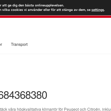
 kr
Världs
r att ge dig den bästa onlineupplevelsen.
 vilka cookies vi använder eller för att stänga av dem, se
settings
.
Ring 7
er
Transport
Kolla upp
Kontakt
Mitt konto
Om oss
Reklamationsprocedur
illkor
684368380
äck våra högkvalitativa klimarrör för Peugeot och Citroën, ink