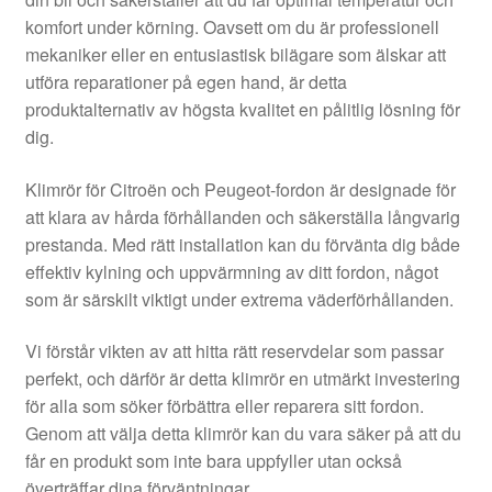
Kontakt
komfort under körning. Oavsett om du är professionell
mekaniker eller en entusiastisk bilägare som älskar att
Mitt konto
utföra reparationer på egen hand, är detta
produktalternativ av högsta kvalitet en pålitlig lösning för
Om oss
dig.
Reklamationsprocedur
Klimrör för Citroën och Peugeot-fordon är designade för
att klara av hårda förhållanden och säkerställa långvarig
prestanda. Med rätt installation kan du förvänta dig både
Transport
effektiv kylning och uppvärmning av ditt fordon, något
som är särskilt viktigt under extrema väderförhållanden.
Vagn
Vi förstår vikten av att hitta rätt reservdelar som passar
Världsomspännande frakt
perfekt, och därför är detta klimrör en utmärkt investering
för alla som söker förbättra eller reparera sitt fordon.
Villkor
Genom att välja detta klimrör kan du vara säker på att du
får en produkt som inte bara uppfyller utan också
överträffar dina förväntningar.