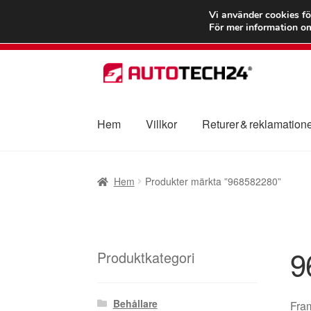
FRAKT från 75
Vi använder cookies fö
För mer information om
Hoppa
Hoppa
till
till
navigering
innehåll
Hem
Villkor
Returer & reklamation
Hem
Betalningar
Integritetspolicy
Klagomål
Hem
Produkter märkta ”968582280”
Transport
Vagn
Världsomspännande frakt
V
9
Produktkategori
Behållare
Fram