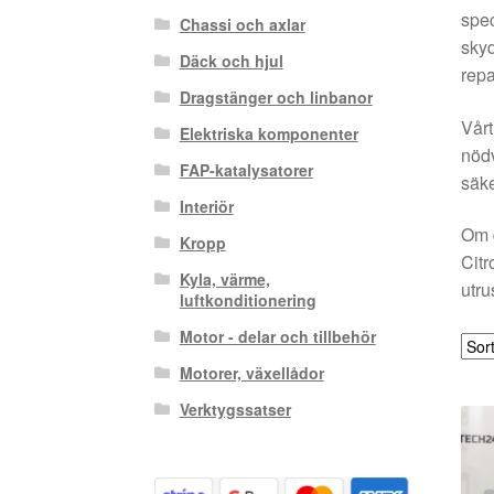
spec
Chassi och axlar
skyd
Däck och hjul
repa
Dragstänger och linbanor
Vårt
Elektriska komponenter
nödv
FAP-katalysatorer
säke
Interiör
Om d
Kropp
Citr
Kyla, värme,
utru
luftkonditionering
Motor - delar och tillbehör
Motorer, växellådor
Verktygssatser