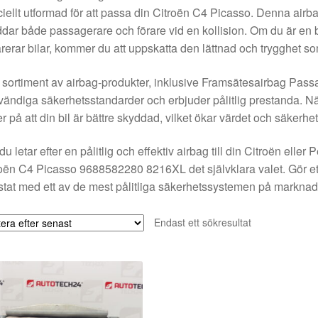
iellt utformad för att passa din Citroën C4 Picasso. Denna air
dar både passagerare och förare vid en kollision. Om du är en b
rerar bilar, kommer du att uppskatta den lättnad och trygghet s
 sortiment av airbag-produkter, inklusive Framsätesairbag Passa
ändiga säkerhetsstandarder och erbjuder pålitlig prestanda. Nä
r på att din bil är bättre skyddad, vilket ökar värdet och säkerhet
u letar efter en pålitlig och effektiv airbag till din Citroën ell
oën C4 Picasso 9688582280 8216XL det självklara valet. Gör ett sm
stat med ett av de mest pålitliga säkerhetssystemen på marknad
Endast ett sökresultat