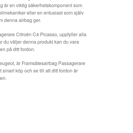
bag är en viktig säkerhetskomponent som
ilmekaniker eller en entusiast som själv
om denna airbag ger.
gerare Citroën C4 Picasso, uppfyller alla
r du väljer denna produkt kan du vara
en på ditt fordon.
er Peugeot, är Framsätesairbag Passagerare
art köp och se till att ditt fordon är
en.