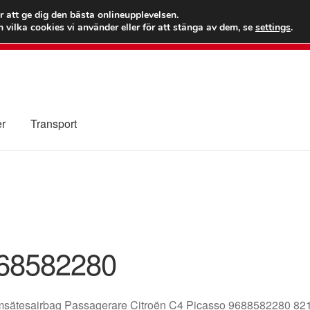
 kr
Världs
r att ge dig den bästa onlineupplevelsen.
 vilka cookies vi använder eller för att stänga av dem, se
settings
.
Ring 7
er
Transport
Kolla upp
Kontakt
Mitt konto
Om oss
Reklamationsprocedur
illkor
68582280
sätesairbag Passagerare Citroën C4 Picasso 9688582280 8216