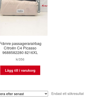
Främre passagerarairbag
Citroën C4 Picasso
9688582280 8216XL
kr
356
Lägg till i varukorg
Endast ett sökresultat