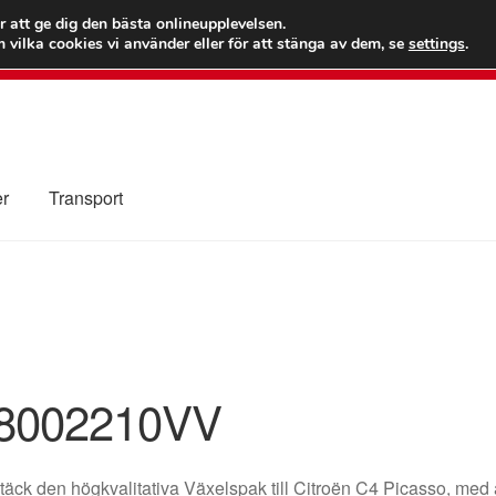
 kr
Världs
r att ge dig den bästa onlineupplevelsen.
 vilka cookies vi använder eller för att stänga av dem, se
settings
.
Ring 7
er
Transport
Kolla upp
Kontakt
Mitt konto
Om oss
Reklamationsprocedur
illkor
8002210VV
äck den högkvalitativa Växelspak till Citroën C4 Picasso, 