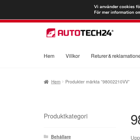
FRAKT från 75
Vi använder cookies fö
För mer information om
Hoppa
Hoppa
till
till
navigering
innehåll
Hem
Villkor
Returer & reklamation
Hem
Betalningar
Integritetspolicy
Klagomål
Hem
Produkter märkta ”98002210VV”
Transport
Vagn
Världsomspännande frakt
V
9
Produktkategori
Behållare
Uppt