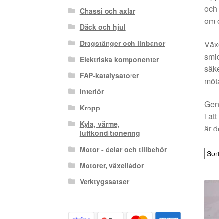
och 
Chassi och axlar
om d
Däck och hjul
Dragstänger och linbanor
Växe
smid
Elektriska komponenter
säke
FAP-katalysatorer
möta
Interiör
Geno
Kropp
i at
Kyla, värme,
är d
luftkonditionering
Motor - delar och tillbehör
Motorer, växellådor
Verktygssatser