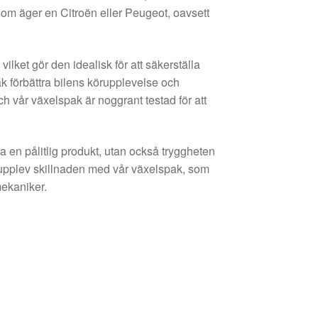
om äger en Citroën eller Peugeot, oavsett
.
lket gör den idealisk för att säkerställa
ak förbättra bilens körupplevelse och
och vår växelspak är noggrant testad för att
a en pålitlig produkt, utan också tryggheten
och upplev skillnaden med vår växelspak, som
mekaniker.