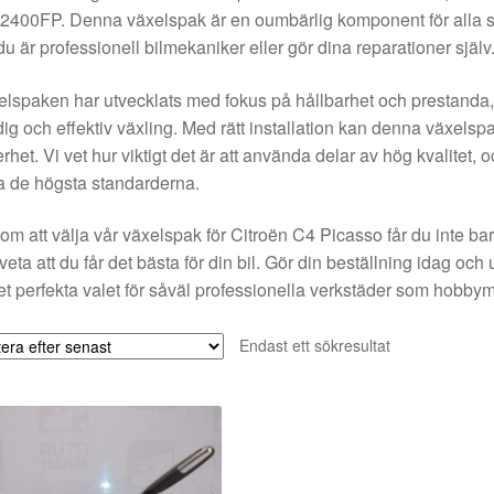
2400FP. Denna växelspak är en oumbärlig komponent för alla s
u är professionell bilmekaniker eller gör dina reparationer själv
lspaken har utvecklats med fokus på hållbarhet och prestanda, vi
ig och effektiv växling. Med rätt installation kan denna växelsp
rhet. Vi vet hur viktigt det är att använda delar av hög kvalitet, 
 de högsta standarderna.
m att välja vår växelspak för Citroën C4 Picasso får du inte bar
t veta att du får det bästa för din bil. Gör din beställning idag 
et perfekta valet för såväl professionella verkstäder som hobby
Endast ett sökresultat