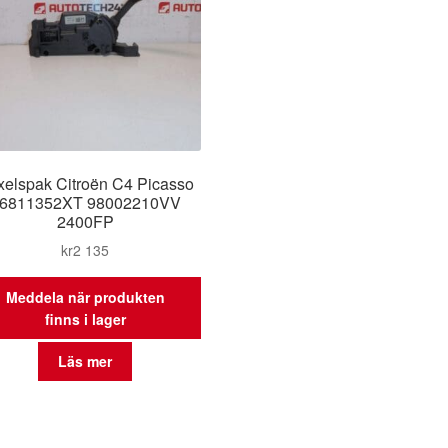
elspak Citroën C4 Picasso
6811352XT 98002210VV
2400FP
kr
2 135
Meddela när produkten
finns i lager
Läs mer