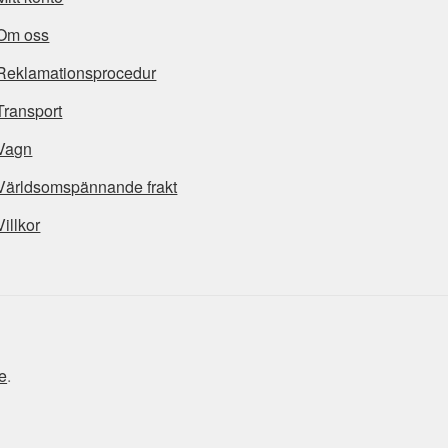
Om oss
Reklamationsprocedur
Transport
Vagn
Världsomspännande frakt
Villkor
e
.