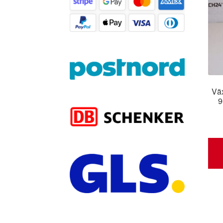
Väx
9