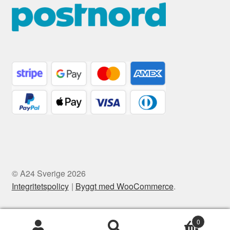
© A24 Sverige 2026
Integritetspolicy
Byggt med WooCommerce
.
0
Sök
Sök