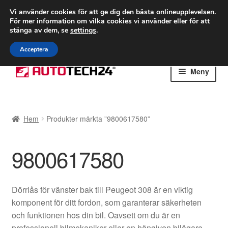
FRAKT från 75 kr
Vi använder cookies för att ge dig den bästa onlineupplevelsen.
För mer information om vilka cookies vi använder eller för att
Världsomspännande frakt
stänga av dem, se
settings
.
Ring 766 924 713
mån-fre 9-16
Acceptera
Hoppa
Hoppa
Meny
till
till
navigering
innehåll
Hem
Hem
Produkter märkta ”9800617580”
Betalningar
9800617580
Integritetspolicy
Klagomål
Dörrlås för vänster bak till Peugeot 308 är en viktig
komponent för ditt fordon, som garanterar säkerheten
Kolla upp
och funktionen hos din bil. Oavsett om du är en
professionell bilmekaniker eller en hängiven bilägare