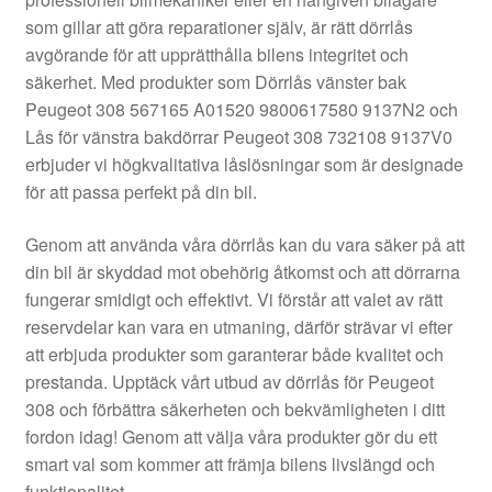
Kontakt
som gillar att göra reparationer själv, är rätt dörrlås
avgörande för att upprätthålla bilens integritet och
Mitt konto
säkerhet. Med produkter som Dörrlås vänster bak
Peugeot 308 567165 A01520 9800617580 9137N2 och
Om oss
Lås för vänstra bakdörrar Peugeot 308 732108 9137V0
erbjuder vi högkvalitativa låslösningar som är designade
Reklamationsprocedur
för att passa perfekt på din bil.
Genom att använda våra dörrlås kan du vara säker på att
Transport
din bil är skyddad mot obehörig åtkomst och att dörrarna
fungerar smidigt och effektivt. Vi förstår att valet av rätt
Vagn
reservdelar kan vara en utmaning, därför strävar vi efter
att erbjuda produkter som garanterar både kvalitet och
Världsomspännande frakt
prestanda. Upptäck vårt utbud av dörrlås för Peugeot
308 och förbättra säkerheten och bekvämligheten i ditt
Villkor
fordon idag! Genom att välja våra produkter gör du ett
smart val som kommer att främja bilens livslängd och
funktionalitet.