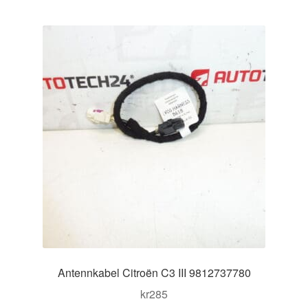
Antennkabel Citroën C3 III 9812737780
kr
285