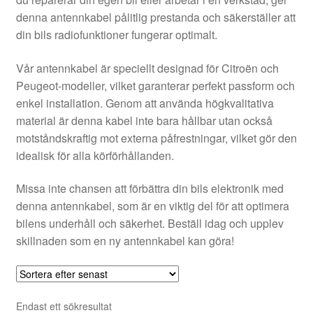
Kontakt
denna antennkabel pålitlig prestanda och säkerställer att
din bils radiofunktioner fungerar optimalt.
Mitt konto
Vår antennkabel är speciellt designad för Citroën och
Om oss
Peugeot-modeller, vilket garanterar perfekt passform och
enkel installation. Genom att använda högkvalitativa
Reklamationsprocedur
material är denna kabel inte bara hållbar utan också
motståndskraftig mot externa påfrestningar, vilket gör den
idealisk för alla körförhållanden.
Transport
Missa inte chansen att förbättra din bils elektronik med
Vagn
denna antennkabel, som är en viktig del för att optimera
bilens underhåll och säkerhet. Beställ idag och upplev
Världsomspännande frakt
skillnaden som en ny antennkabel kan göra!
Villkor
Endast ett sökresultat