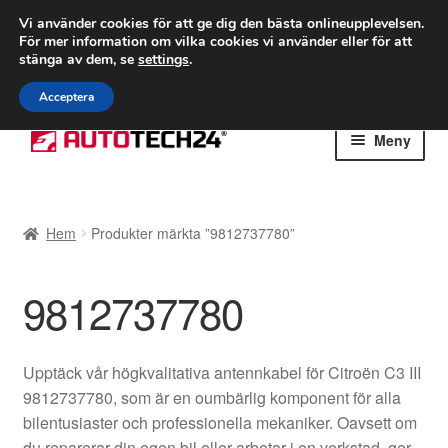
FRAKT från 75 kr
Vi använder cookies för att ge dig den bästa onlineupplevelsen.
För mer information om vilka cookies vi använder eller för att
Världsomspännande frakt
stänga av dem, se
settings
.
Ring 766 924 713
mån-fre 9-16
Acceptera
Hoppa
Hoppa
Meny
till
till
navigering
innehåll
Hem
Hem
Produkter märkta ”9812737780”
Betalningar
9812737780
Integritetspolicy
Klagomål
Upptäck vår högkvalitativa antennkabel för Citroën C3 III
9812737780, som är en oumbärlig komponent för alla
Kolla upp
bilentusiaster och professionella mekaniker. Oavsett om
du reparerar din egen bil eller arbetar i en verkstad, ger