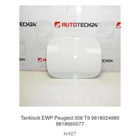
Kontakt
Mitt konto
Om oss
Reklamationsprocedur
Transport
Vagn
Världsomspännande frakt
Tanklock EWP Peugeot 308 T9 9818024980
Villkor
9818660077
kr
427