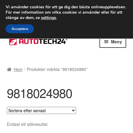
FRAKT från 75 kr
Vi använder cookies för att ge dig den bästa onlineupplevelsen.
För mer information om vilka cookies vi använder eller för att
Världsomspännande frakt
stänga av dem, se
settings
.
Ring 766 924 713
mån-fre 9-16
Acceptera
Hoppa
Hoppa
Meny
till
till
navigering
innehåll
Hem
Hem
Produkter märkta ”9818024980”
Betalningar
9818024980
Integritetspolicy
Klagomål
Kolla upp
Endast ett sökresultat