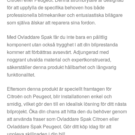
Kontakt
för att uppfylla de specifika behoven hos både
professionella bilmekaniker och entusiastiska bilägare
Mitt konto
som själva älskar att reparera sina fordon.
Om oss
Med Ovladdare Spak får du inte bara en pålitlig
komponent utan också trygghet i att din bilprestanda
Reklamationsprocedur
kommer att förbättras avsevärt. Adjungerad med
noggrant utvalda material och expertkonstruerad,
säkerställer denna produkt hållbarhet och långvarig
Transport
funktionalitet.
Vagn
Eftersom denna produkt är speciellt framtagen för
Citroën och Peugeot, blir installationen enkel och
Världsomspännande frakt
smidig, vilket gör den till en idealisk lösning för ditt nästa
bilprojekt. Öka din chans att hitta den du behöver genom
Villkor
att använda fraser som Ovladdare Spak Citroen eller
Ovladdare Spak Peugeot. Gör ditt köp idag för att
uppleva skillnaden i din bil!