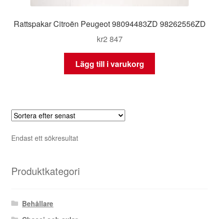
Rattspakar Citroën Peugeot 98094483ZD 98262556ZD
kr
2 847
Lägg till i varukorg
Endast ett sökresultat
Produktkategori
Behållare