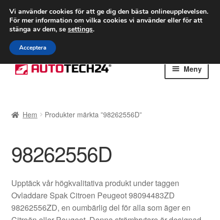
FRAKT från 75 kr
Vi använder cookies för att ge dig den bästa onlineupplevelsen.
För mer information om vilka cookies vi använder eller för att
Världsomspännande frakt
stänga av dem, se
settings
.
Ring 766 924 713
mån-fre 9-16
Acceptera
Hoppa
Hoppa
Meny
till
till
navigering
innehåll
Hem
Hem
Produkter märkta ”98262556D”
Betalningar
98262556D
Integritetspolicy
Klagomål
Upptäck vår högkvalitativa produkt under taggen
Ovladdare Spak Citroen Peugeot 98094483ZD
Kolla upp
98262556ZD, en oumbärlig del för alla som äger en
Citroën eller Peugeot. Denna strömbrytare är designad