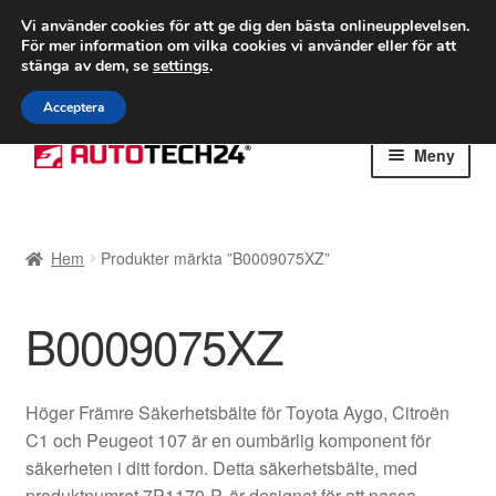
FRAKT från 75 kr
Vi använder cookies för att ge dig den bästa onlineupplevelsen.
För mer information om vilka cookies vi använder eller för att
Världsomspännande frakt
stänga av dem, se
settings
.
Ring 766 924 713
mån-fre 9-16
Acceptera
Hoppa
Hoppa
Meny
till
till
navigering
innehåll
Hem
Hem
Produkter märkta ”B0009075XZ”
Betalningar
B0009075XZ
Integritetspolicy
Klagomål
Höger Främre Säkerhetsbälte för Toyota Aygo, Citroën
C1 och Peugeot 107 är en oumbärlig komponent för
Kolla upp
säkerheten i ditt fordon. Detta säkerhetsbälte, med
produktnumret 7P1170-P, är designat för att passa