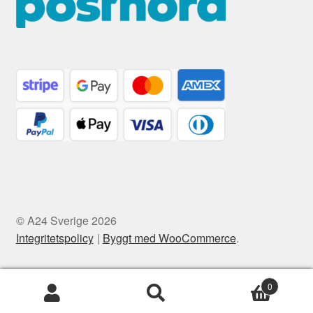
© A24 Sverige 2026
Integritetspolicy
Byggt med WooCommerce
.
0
Sök
Sök
efter: