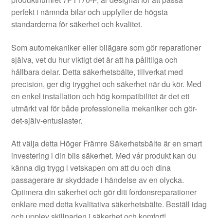
Kontakt
perfekt i nämnda bilar och uppfyller de högsta
standarderna för säkerhet och kvalitet.
Mitt konto
Som automekaniker eller bilägare som gör reparationer
Om oss
själva, vet du hur viktigt det är att ha pålitliga och
hållbara delar. Detta säkerhetsbälte, tillverkat med
Reklamationsprocedur
precision, ger dig trygghet och säkerhet när du kör. Med
en enkel installation och hög kompatibilitet är det ett
utmärkt val för både professionella mekaniker och gör-
Transport
det-själv-entusiaster.
Vagn
Att välja detta Höger Främre Säkerhetsbälte är en smart
investering i din bils säkerhet. Med vår produkt kan du
Världsomspännande frakt
känna dig trygg i vetskapen om att du och dina
passagerare är skyddade i händelse av en olycka.
Villkor
Optimera din säkerhet och gör ditt fordonsreparationer
enklare med detta kvalitativa säkerhetsbälte. Beställ idag
och upplev skillnaden i säkerhet och komfort!