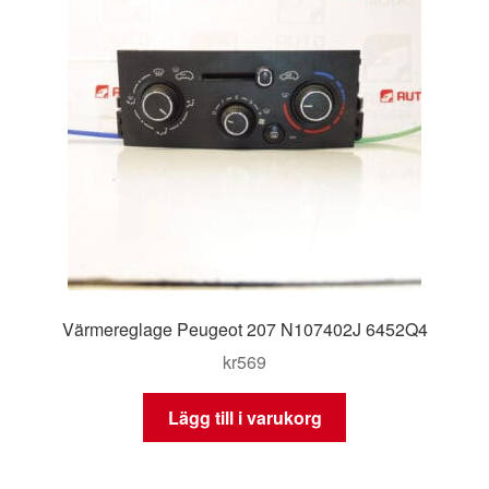
Värmereglage Peugeot 207 N107402J 6452Q4
kr
569
Lägg till i varukorg