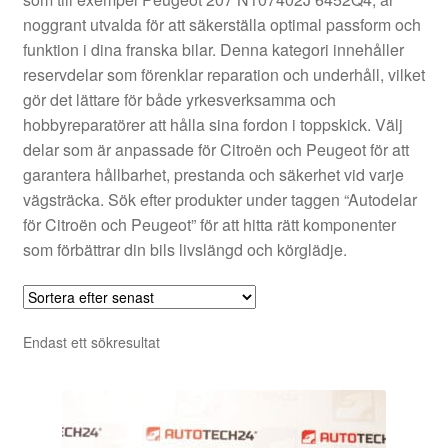
Kontakt
noggrant utvalda för att säkerställa optimal passform och
funktion i dina franska bilar. Denna kategori innehåller
Mitt konto
reservdelar som förenklar reparation och underhåll, vilket
gör det lättare för både yrkesverksamma och
Om oss
hobbyreparatörer att hålla sina fordon i toppskick. Välj
delar som är anpassade för Citroën och Peugeot för att
Reklamationsprocedur
garantera hållbarhet, prestanda och säkerhet vid varje
vägsträcka. Sök efter produkter under taggen “Autodelar
för Citroën och Peugeot” för att hitta rätt komponenter
Transport
som förbättrar din bils livslängd och körglädje.
Vagn
Världsomspännande frakt
Endast ett sökresultat
Villkor