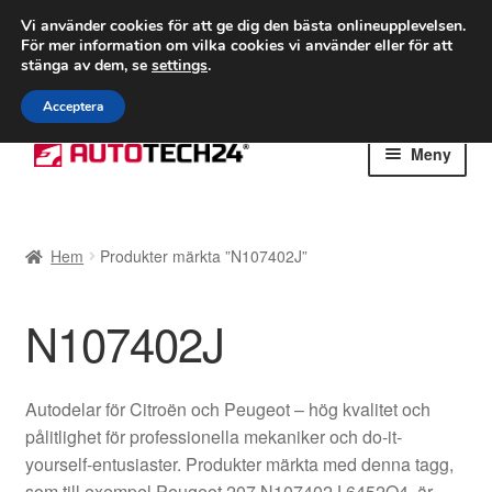
FRAKT från 75 kr
Vi använder cookies för att ge dig den bästa onlineupplevelsen.
För mer information om vilka cookies vi använder eller för att
Världsomspännande frakt
stänga av dem, se
settings
.
Ring 766 924 713
mån-fre 9-16
Acceptera
Hoppa
Hoppa
Meny
till
till
navigering
innehåll
Hem
Hem
Produkter märkta ”N107402J”
Betalningar
N107402J
Integritetspolicy
Klagomål
Autodelar för Citroën och Peugeot – hög kvalitet och
pålitlighet för professionella mekaniker och do-it-
Kolla upp
yourself-entusiaster. Produkter märkta med denna tagg,
som till exempel Peugeot 207 N107402J 6452Q4, är