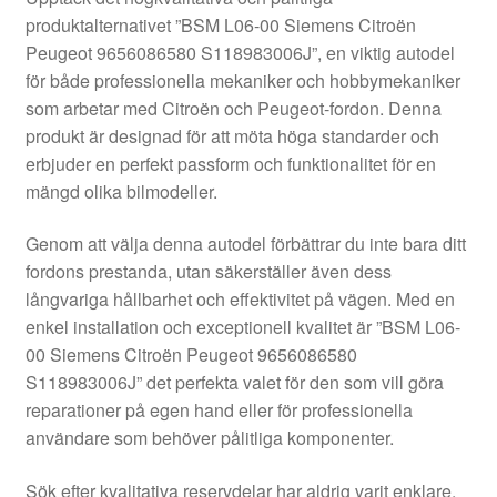
Kontakt
produktalternativet ”BSM L06-00 Siemens Citroën
Peugeot 9656086580 S118983006J”, en viktig autodel
Mitt konto
för både professionella mekaniker och hobbymekaniker
som arbetar med Citroën och Peugeot-fordon. Denna
Om oss
produkt är designad för att möta höga standarder och
erbjuder en perfekt passform och funktionalitet för en
Reklamationsprocedur
mängd olika bilmodeller.
Genom att välja denna autodel förbättrar du inte bara ditt
Transport
fordons prestanda, utan säkerställer även dess
långvariga hållbarhet och effektivitet på vägen. Med en
Vagn
enkel installation och exceptionell kvalitet är ”BSM L06-
00 Siemens Citroën Peugeot 9656086580
Världsomspännande frakt
S118983006J” det perfekta valet för den som vill göra
reparationer på egen hand eller för professionella
Villkor
användare som behöver pålitliga komponenter.
Sök efter kvalitativa reservdelar har aldrig varit enklare.