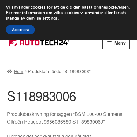
FRAKT från 75 kr
Vi använder cookies för att ge dig den bästa onlineupplevelsen.
För mer information om vilka cookies vi använder eller för att
Världsomspännande frakt
stänga av dem, se
settings
.
Ring 766 924 713
mån-fre 9-16
Acceptera
Hoppa
Hoppa
Meny
till
till
navigering
innehåll
Hem
Hem
Produkter märkta ”S118983006”
Betalningar
S118983006
Integritetspolicy
Klagomål
Produktbeskrivning för taggen ”BSM L06-00 Siemens
Citroën Peugeot 9656086580 S118983006J”
Kolla upp
Upptäck det högkvalitativa och pålitliga