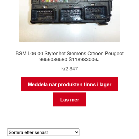
BSM L06-00 Styrenhet Siemens Citroën Peugeot
9656086580 S118983006J
kr
2 847
Meddela när produkten finns i lager
Läs mer