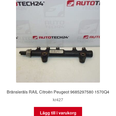
Bränsleräls RAIL Citroën Peugeot 9685297580 1570Q4
kr
427
Lägg till i varukorg