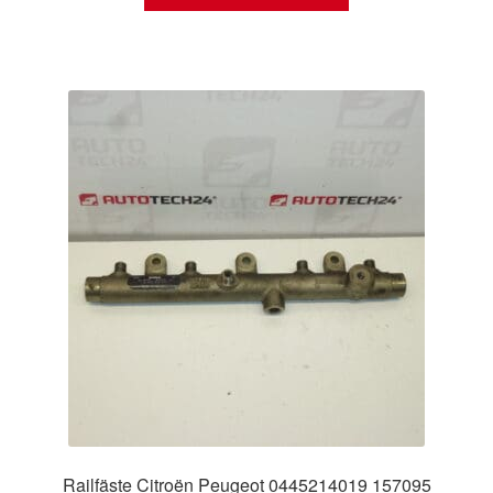
Railfäste Citroën Peugeot 0445214019 157095