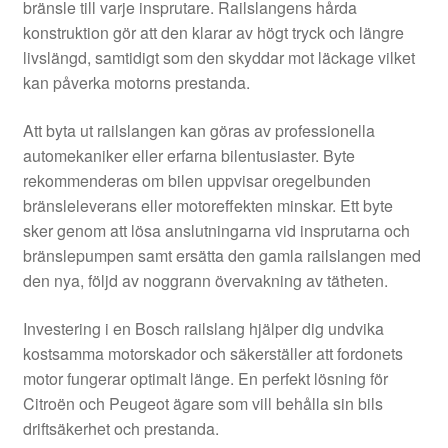
bränsle till varje insprutare. Railslangens hårda
konstruktion gör att den klarar av högt tryck och längre
livslängd, samtidigt som den skyddar mot läckage vilket
kan påverka motorns prestanda.
Att byta ut railslangen kan göras av professionella
automekaniker eller erfarna bilentusiaster. Byte
rekommenderas om bilen uppvisar oregelbunden
bränsleleverans eller motoreffekten minskar. Ett byte
sker genom att lösa anslutningarna vid insprutarna och
bränslepumpen samt ersätta den gamla railslangen med
den nya, följd av noggrann övervakning av tätheten.
Investering i en Bosch railslang hjälper dig undvika
kostsamma motorskador och säkerställer att fordonets
motor fungerar optimalt länge. En perfekt lösning för
Citroën och Peugeot ägare som vill behålla sin bils
driftsäkerhet och prestanda.