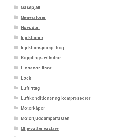
Gasspjäll
Generatorer
Huvuden
Injektioner
Injektionspump. hög
Kopplingscylindrar
Linbanor, linor
Lock
Luftintag
Luftkonditionering kompressorer
Motorkåpor
Motorljuddämparfästen
Olje-vattenväxlare