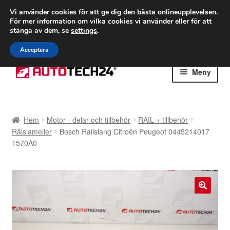
FRAKT från 75 kr
Vi använder cookies för att ge dig den bästa onlineupplevelsen.
För mer information om vilka cookies vi använder eller för att
Världsomspännande frakt
stänga av dem, se
settings
.
Ring 766 924 713
mån-fre 9-16
Acceptera
Hoppa
Hoppa
Meny
till
till
navigering
innehåll
Hem
Hem
Motor - delar och tillbehör
RAIL + tillbehör
Betalningar
Rälslameller
Bosch Railslang Citroën Peugeot 0445214017
1570A0
Integritetspolicy
Klagomål
🔍
Kolla upp