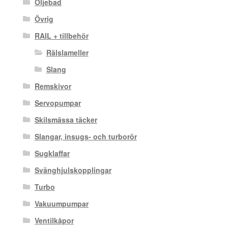
Oljebad
Övrig
RAIL + tillbehör
Rälslameller
Slang
Remskivor
Servopumpar
Skilsmässa täcker
Slangar, insugs- och turborör
Sugklaffar
Svänghjulskopplingar
Turbo
Vakuumpumpar
Ventilkåpor