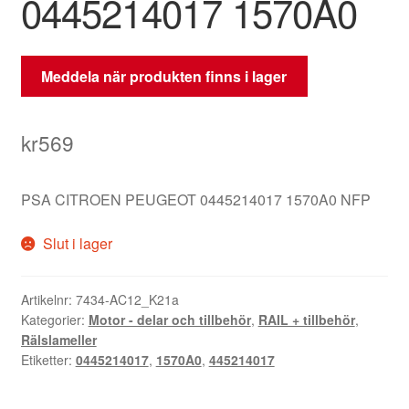
0445214017 1570A0
Meddela när produkten finns i lager
kr
569
PSA CITROEN PEUGEOT 0445214017 1570A0 NFP
Slut i lager
Artikelnr:
7434-AC12_K21a
Kategorier:
Motor - delar och tillbehör
,
RAIL + tillbehör
,
Rälslameller
Etiketter:
0445214017
,
1570A0
,
445214017