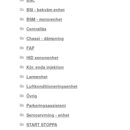
BSC
BSI - bekväm enhet
BSM - motorenhet
Centrallås
Chassi - dämpning
FAP
HID xenonenhet
Kör. enda injektion
Larmenhet
Luftkonditioneringsenhet
Övrig
Parkeringsassistent
Servostyrning - enhet
START STOPPA