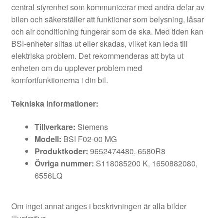
central styrenhet som kommunicerar med andra delar av
bilen och säkerställer att funktioner som belysning, låsar
och air conditioning fungerar som de ska. Med tiden kan
BSI-enheter slitas ut eller skadas, vilket kan leda till
elektriska problem. Det rekommenderas att byta ut
enheten om du upplever problem med
komfortfunktionerna i din bil.
Tekniska informationer:
Tillverkare:
Siemens
Modell:
BSI F02-00 MG
Produktkoder:
9652474480, 6580R8
Övriga nummer:
S118085200 K, 1650882080,
6556LQ
Om inget annat anges i beskrivningen är alla bilder