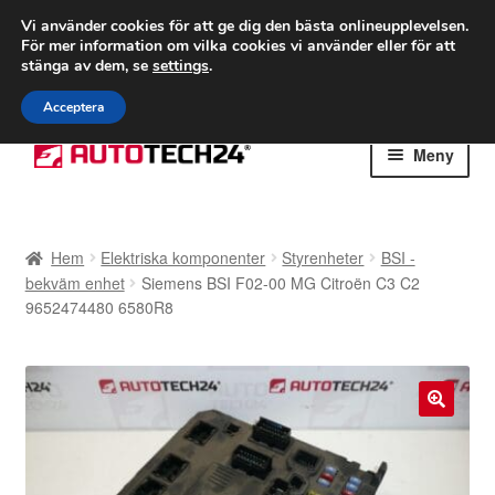
FRAKT från 75 kr
Vi använder cookies för att ge dig den bästa onlineupplevelsen.
För mer information om vilka cookies vi använder eller för att
Världsomspännande frakt
stänga av dem, se
settings
.
Ring 766 924 713
mån-fre 9-16
Acceptera
Hoppa
Hoppa
Meny
till
till
navigering
innehåll
Hem
Hem
Elektriska komponenter
Styrenheter
BSI -
Betalningar
bekväm enhet
Siemens BSI F02-00 MG Citroën C3 C2
9652474480 6580R8
Integritetspolicy
Klagomål
🔍
Kolla upp