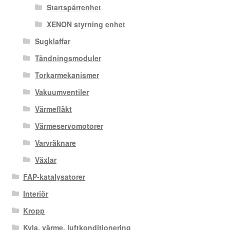
Startspärrenhet
XENON styrning enhet
Sugklaffar
Tändningsmoduler
Torkarmekanismer
Vakuumventiler
Värmefläkt
Värmeservomotorer
Varvräknare
Växlar
FAP-katalysatorer
Interiör
Kropp
Kyla, värme, luftkonditionering