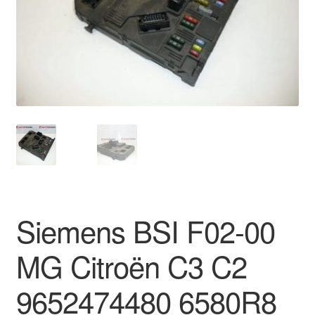
Kontakt
Mitt konto
Om oss
Reklamationsprocedur
Transport
Vagn
Siemens BSI F02-00
Världsomspännande frakt
MG Citroën C3 C2
Villkor
9652474480 6580R8