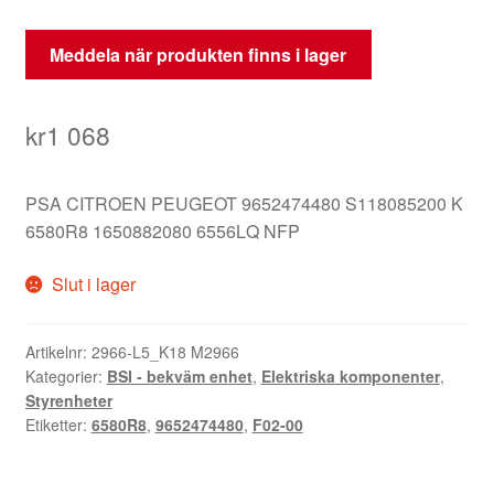
Meddela när produkten finns i lager
kr
1 068
PSA CITROEN PEUGEOT 9652474480 S118085200 K
6580R8 1650882080 6556LQ NFP
Slut i lager
Artikelnr:
2966-L5_K18 M2966
Kategorier:
BSI - bekväm enhet
,
Elektriska komponenter
,
Styrenheter
Etiketter:
6580R8
,
9652474480
,
F02-00