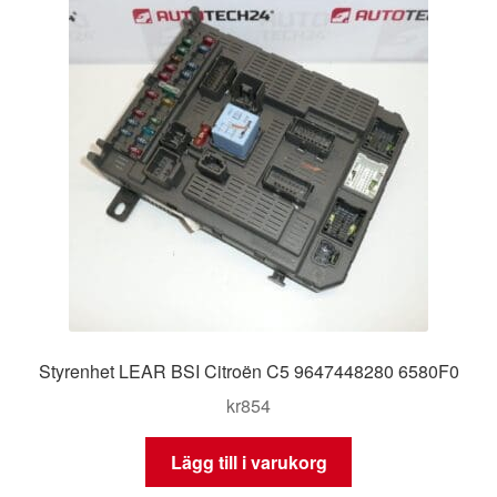
Styrenhet LEAR BSI Citroën C5 9647448280 6580F0
kr
854
Lägg till i varukorg