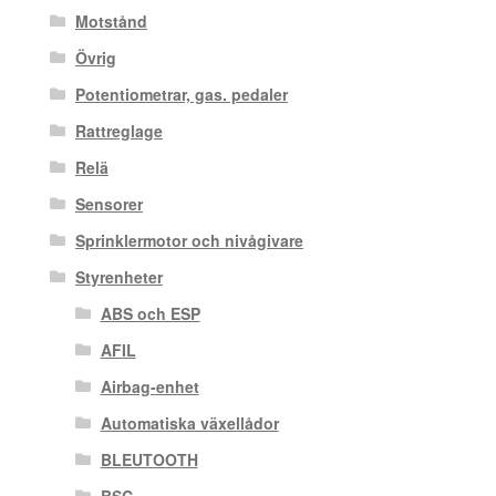
Motstånd
Övrig
Potentiometrar, gas. pedaler
Rattreglage
Relä
Sensorer
Sprinklermotor och nivågivare
Styrenheter
ABS och ESP
AFIL
Airbag-enhet
Automatiska växellådor
BLEUTOOTH