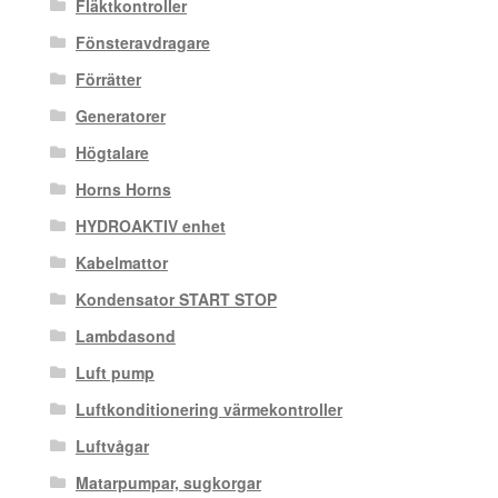
Fläktkontroller
Fönsteravdragare
Förrätter
Generatorer
Högtalare
Horns Horns
HYDROAKTIV enhet
Kabelmattor
Kondensator START STOP
Lambdasond
Luft pump
Luftkonditionering värmekontroller
Luftvågar
Matarpumpar, sugkorgar