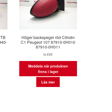
 KTB
Höger backspegel röd Citroën
940-
C1 Peugeot 107 87910-0H010
87910-0H011
kr
498
Meddela när produkten
finns i lager
Läs mer