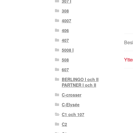
307 I
308
4007
406
407
Bes
5008 I
Ytte
508
607
BERLINGO I och II
PARTNER I och II
C-crosser
C-Elysée
C1 och 107
C2