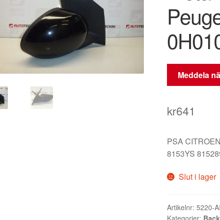
Peuge
0H010
Meddela när
kr
641
PSA CITROEN
8153YS 8152
Slut i lager
Artikelnr:
5220-A
Kategorier:
Back