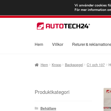
FRAKT från 75
Vi använder cookies fö
För mer information om
Hoppa
Hoppa
till
till
navigering
innehåll
Hem
Villkor
Returer & reklamation
Hem
Betalningar
Integritetspolicy
Klagomål
Hem
Kropp
Backspegel
C1 och 107
H
Transport
Vagn
Världsomspännande frakt
V
Produktkategori
Behållare