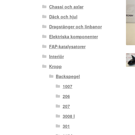
Chassi och axlar
Däck och hjul
Dragstänger och linbanor
Elektriska komponenter
FAP-katalysatorer
Interiör
Kropp
Backspegel
1007
206
207
3008 I
301