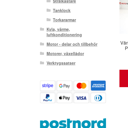
Strålkastare
Tanklock
Torkararmar
Kyla, värme,
luftkonditionering
Vän
Motor - delar och tillbehör
P
Motorer, växellådor
Verktygssatser