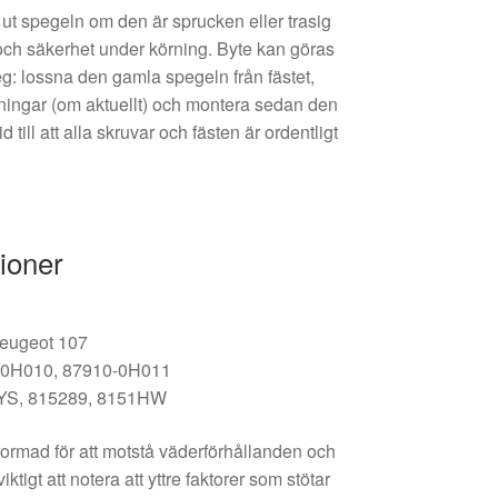
ut spegeln om den är sprucken eller trasig
t och säkerhet under körning. Byte kan göras
g: lossna den gamla spegeln från fästet,
tningar (om aktuellt) och montera sedan den
 till att alla skruvar och fästen är ordentligt
ioner
Peugeot 107
0-0H010, 87910-0H011
YS, 815289, 8151HW
formad för att motstå väderförhållanden och
ktigt att notera att yttre faktorer som stötar