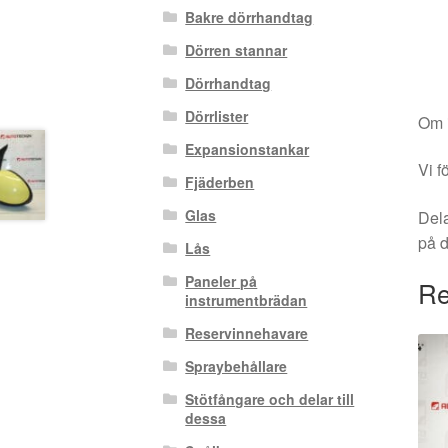
Bakre dörrhandtag
Dörren stannar
Dörrhandtag
Dörrlister
Om i
Expansionstankar
Vi f
Fjäderben
Glas
Dela
på 
Lås
Paneler på
Re
instrumentbrädan
Reservinnehavare
Spraybehållare
Stötfångare och delar till
dessa