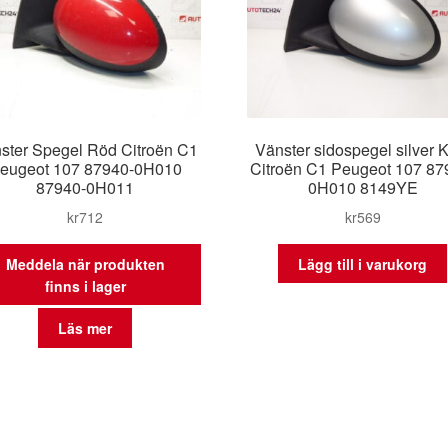
ster Spegel Röd Citroën C1
Vänster sidospegel silver
eugeot 107 87940-0H010
Citroën C1 Peugeot 107 87
87940-0H011
0H010 8149YE
kr
712
kr
569
Meddela när produkten
Lägg till i varukorg
finns i lager
Läs mer