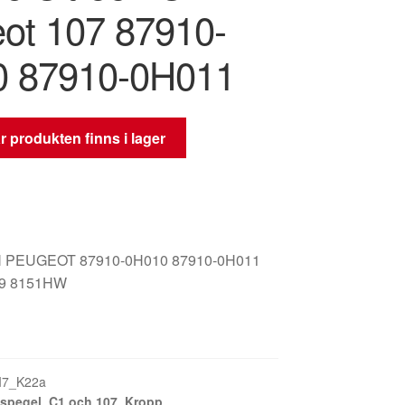
ot 107 87910-
 87910-0H011
 produkten finns i lager
 PEUGEOT 87910-0H010 87910-0H011
89 8151HW
I7_K22a
spegel
,
C1 och 107
,
Kropp