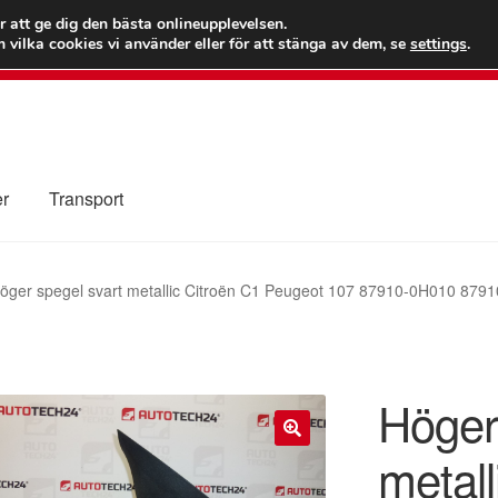
 kr
Världs
r att ge dig den bästa onlineupplevelsen.
 vilka cookies vi använder eller för att stänga av dem, se
settings
.
Ring 7
er
Transport
Kolla upp
Kontakt
Mitt konto
Om oss
Reklamationsprocedur
öger spegel svart metallic Citroën C1 Peugeot 107 87910-0H010 879
illkor
Höger
metall
🔍