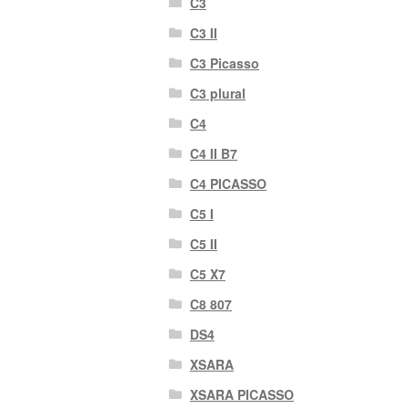
C3
C3 II
C3 Picasso
C3 plural
C4
C4 II B7
C4 PICASSO
C5 I
C5 II
C5 X7
C8 807
DS4
XSARA
XSARA PICASSO