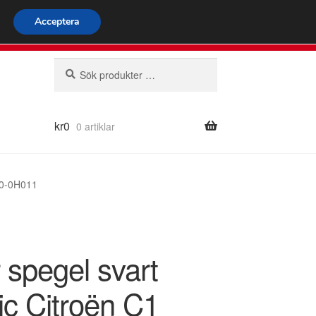
omspännande frakt
Acceptera
66 924 713
mån-fre 9-16
Sök
Sök
efter:
kr
0
0 artiklar
10-0H011
 spegel svart
ic Citroën C1