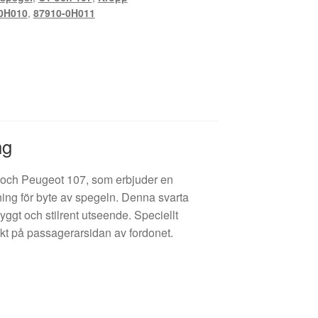
0H010
,
87910-0H011
ng
1 och Peugeot 107, som erbjuder en
sning för byte av spegeln. Denna svarta
nyggt och stilrent utseende. Speciellt
ekt på passagerarsidan av fordonet.