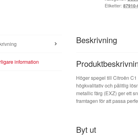
Etiketter:
87910-
Beskrivning
krivning
Produktbeskrivni
rligare information
Höger spegel till Citroën C
högkvalitativ och pålitlig lö
metallic färg (EXZ) ger ett s
framtagen för att passa perf
Byt ut