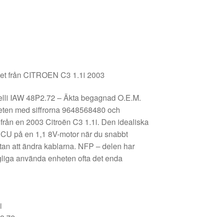
t från CITROEN C3 1.1i 2003
elli IAW 48P2.72 – Äkta begagnad O.E.M.
heten med siffrorna 9648568480 och
ån en 2003 Citroën C3 1.1i. Den idealiska
 ECU på en 1,1 8V-motor när du snabbt
 utan att ändra kablarna. NFP – delen har
ngliga använda enheten ofta det enda
i