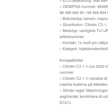
– ECU-beteckning: IAW 48P
– OEM/PSA-nummer: 9648568
96 485 684 80 / 96 459 894 
– Bränsle/typ: bensin, insp
– Givarfordon: Citroën C3 1.
– Motortyp: vanligtvis TU1J
artikelnummer
– Kontakt: 1x multi-pin (48pi
– Kategori: Injektionskontro
Kompatibilitet
– Citroën C3 1.1i (ca 2002-
nummer
– Citroën C2 1.1i (utvalda år
matcha koderna på etiketten
– Allmän regel: Matchning
avgörande; kontrollera år oc
ECU:n