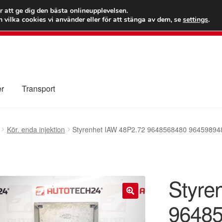
 kr
Världs
r att ge dig den bästa onlineupplevelsen.
 vilka cookies vi använder eller för att stänga av dem, se
settings
.
Ring 7
er
Transport
Kolla upp
Kontakt
Mitt konto
Om oss
Reklamationsprocedur
Kör. enda injektion
Styrenhet IAW 48P2.72 9648568480 96459894
illkor
Styre
9648
🔍