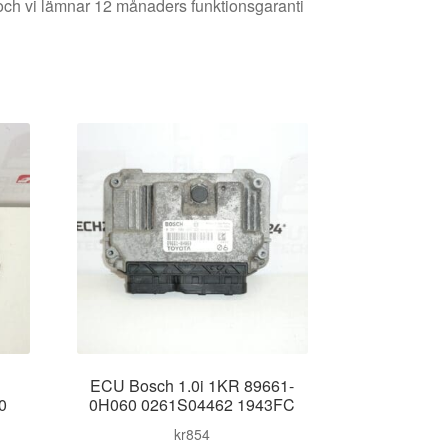
och vi lämnar 12 månaders funktionsgaranti
ECU Bosch 1.0i 1KR 89661-
0
0H060 0261S04462 1943FC
kr
854