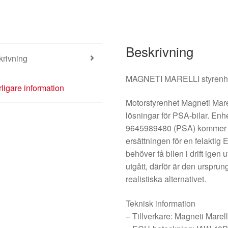
Beskrivning
krivning
MAGNETI MARELLI styrenhe
rligare information
Motorstyrenhet Magneti Mar
lösningar för PSA-bilar. En
9645989480 (PSA) kommer fr
ersättningen för en felaktig
behöver få bilen i drift igen
utgått, därför är den urspru
realistiska alternativet.
Teknisk information
– Tillverkare: Magneti Marell