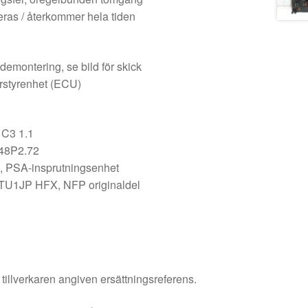
eras / återkommer hela tiden
demontering, se bild för skick
orstyrenhet (ECU)
 C3 1.1
 48P2.72
 PSA-insprutningsenhet
 TU1JP HFX, NFP originaldel
 tillverkaren angiven ersättningsreferens.