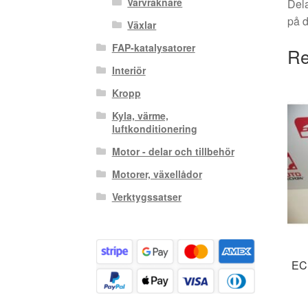
Varvräknare
Dela
på 
Växlar
FAP-katalysatorer
Re
Interiör
Kropp
Kyla, värme,
luftkonditionering
Motor - delar och tillbehör
Motorer, växellådor
Verktygssatser
EC