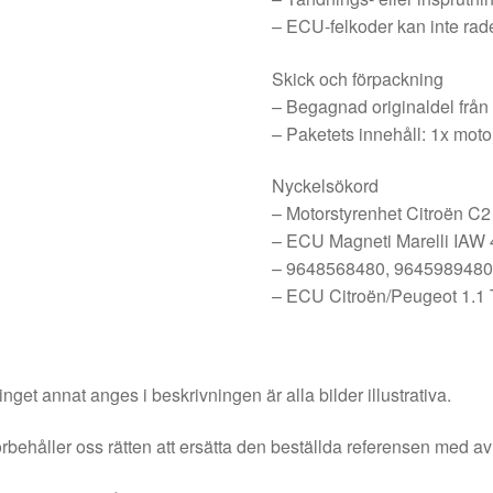
– ECU-felkoder kan inte rad
Skick och förpackning
– Begagnad originaldel från 
– Paketets innehåll: 1x mot
Nyckelsökord
– Motorstyrenhet Citroën C2
– ECU Magneti Marelli IAW
– 9648568480, 9645989480,
– ECU Citroën/Peugeot 1.1
nget annat anges i beskrivningen är alla bilder illustrativa.
örbehåller oss rätten att ersätta den beställda referensen med av