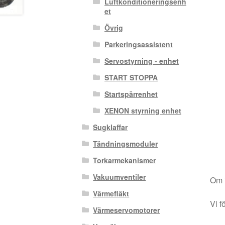
Luftkonditioneringsenh
et
Övrig
Parkeringsassistent
Servostyrning - enhet
START STOPPA
Startspärrenhet
XENON styrning enhet
Sugklaffar
Tändningsmoduler
Torkarmekanismer
Vakuumventiler
Om i
Värmefläkt
Vi f
Värmeservomotorer