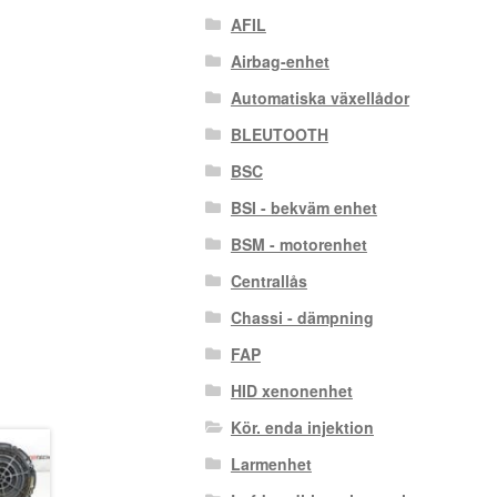
AFIL
Airbag-enhet
Automatiska växellådor
BLEUTOOTH
BSC
BSI - bekväm enhet
BSM - motorenhet
Centrallås
Chassi - dämpning
FAP
HID xenonenhet
Kör. enda injektion
Larmenhet