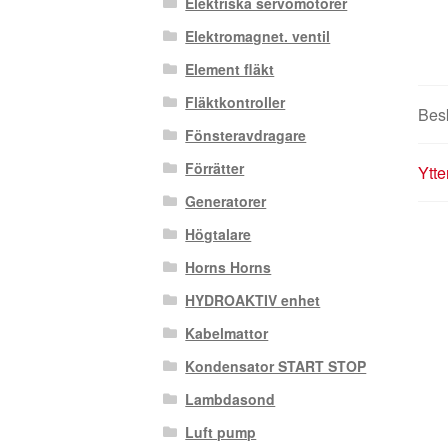
Elektriska servomotorer
Elektromagnet. ventil
Element fläkt
Fläktkontroller
Bes
Fönsteravdragare
Förrätter
Ytte
Generatorer
Högtalare
Horns Horns
HYDROAKTIV enhet
Kabelmattor
Kondensator START STOP
Lambdasond
Luft pump