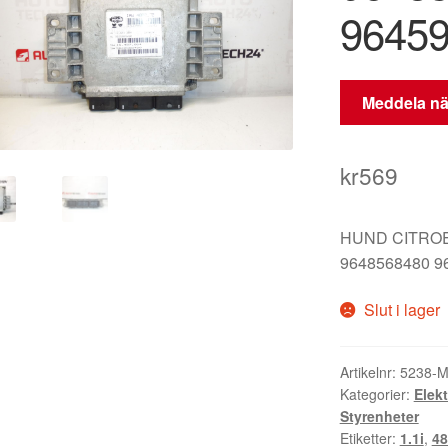
9645
Meddela när
kr
569
HUND CITRO
9648568480 9
Slut i lager
Artikelnr:
5238-
Kategorier:
Elek
Styrenheter
Etiketter:
1.1i
,
48