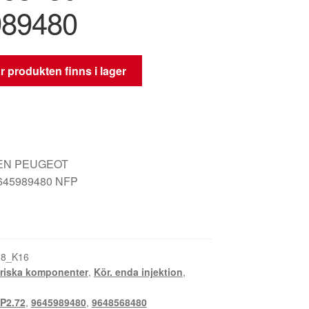
989480
 produkten finns i lager
EN PEUGEOT
645989480 NFP
M8_K16
triska komponenter
,
Kör. enda injektion
,
P2.72
,
9645989480
,
9648568480