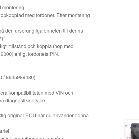
d montering
ihopkopplad med fordonet. Efter montering
på den ursprungliga enheten till denna
),
uligt” tillstånd och koppla ihop med
2000) enligt fordonets PIN.
 / 9645989480),
era kompatibiliteten med VIN och
ra diagnostik/service.
ktig original-ECU när du använder denna
rrfel
ingsfel, oregelbunden tomgång