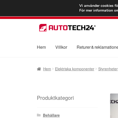
FRAKT från 75
Vi använder cookies fö
För mer information om
Hoppa
Hoppa
till
till
navigering
innehåll
Hem
Villkor
Returer & reklamation
Hem
Betalningar
Integritetspolicy
Klagomål
Hem
Elektriska komponenter
Styrenheter
Transport
Vagn
Världsomspännande frakt
V
Produktkategori
Behållare