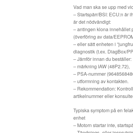
Vad man ska se upp med vi
– Startspärr/BSI: ECU:n är 
är det nödvändigt:
– antingen klona innehållet 
(överföring av data/EEPROM
– eller sätt enheten i ”jungfr
diagnostik (t.ex. DiagBox/PP
– Jämför innan du beställer:
– märkning IAW (48P2.72),
– PSA-nummer (9648568480
– utformning av kontakten.
– Rekommendation: Kontroll
artikelnummer eller konsulte
Typiska symptom på en fela
enhet
– Motorn startar inte, startspä
– Tändnings- eller insprutn