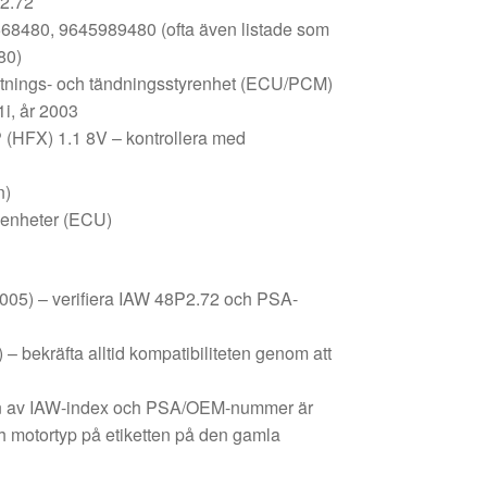
2.72
480, 9645989480 (ofta även listade som
80)
rutnings- och tändningsstyrenhet (ECU/PCM)
1i, år 2003
P (HFX) 1.1 8V – kontrollera med
n)
llenheter (ECU)
2005) – verifiera IAW 48P2.72 och PSA-
) – bekräfta alltid kompatibiliteten genom att
en av IAW-index och PSA/OEM-nummer är
h motortyp på etiketten på den gamla