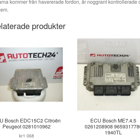
rna kommer från havererade fordon, är noggrant kontrollerade 
dem.
laterade produkter
U Bosch EDC15C2 Citroën
ECU Bosch ME7.4.5
Peugeot 0281010962
0261208908 965931778
1940TL
kr
1 068