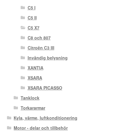
C5 I
C5 II
C5 X7
C8 och 807
Citroën C3 III
Invändig belysning
XANTIA
XSARA
XSARA PICASSO
Tanklock
Torkararmar
Kyla, värme, luftkonditionering
Motor - delar och tillbehör