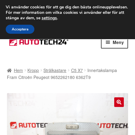
FRAKT från 75 kr
Vi använder cookies för att ge dig den bästa onlineupplevelsen.
För mer information om vilka cookies vi använder eller för att
Världsomspännande frakt
stänga av dem, se
settings
.
Ring 766 924 713
mån-fre 9-16
Acceptera
Hoppa
Hoppa
Meny
till
till
navigering
innehåll
Hem
Hem
Kropp
Strålkastare
C5 X7
Innertakslampa
Betalningar
Fram Citroën Peugeot 9652262180 6362T9
Integritetspolicy
Klagomål
🔍
Kolla upp