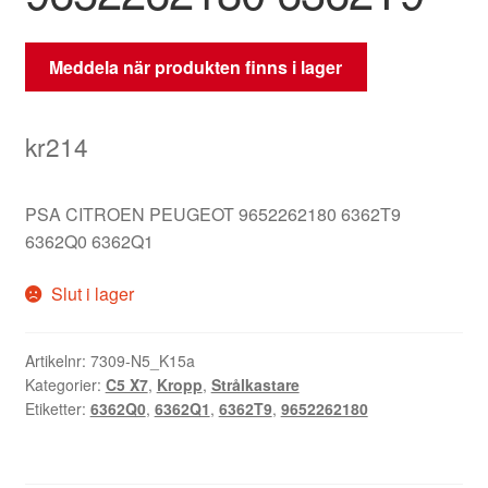
Meddela när produkten finns i lager
kr
214
PSA CITROEN PEUGEOT 9652262180 6362T9
6362Q0 6362Q1
Slut i lager
Artikelnr:
7309-N5_K15a
Kategorier:
C5 X7
,
Kropp
,
Strålkastare
Etiketter:
6362Q0
,
6362Q1
,
6362T9
,
9652262180