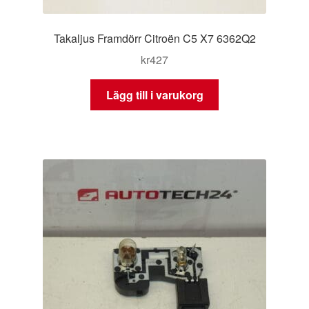
Takaljus Framdörr Citroën C5 X7 6362Q2
kr
427
Lägg till i varukorg