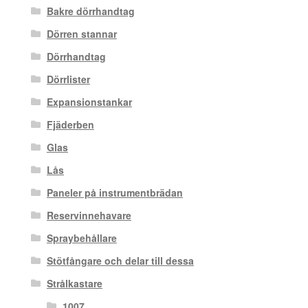
Bakre dörrhandtag
Dörren stannar
Dörrhandtag
Dörrlister
Expansionstankar
Fjäderben
Glas
Lås
Paneler på instrumentbrädan
Reservinnehavare
Spraybehållare
Stötfångare och delar till dessa
Strålkastare
1007