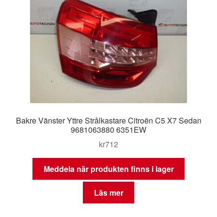
Bakre Vänster Yttre Strålkastare Citroën C5 X7 Sedan
9681063880 6351EW
kr
712
Meddela när produkten finns i lager
Läs mer