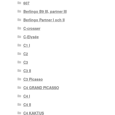
607
Berlingo B9 III, partner III
Berlingo Partner I och II
C-crosser
C-Elysée
C1 I
C2
C3
C3 II
C3 Picasso
C4 GRAND PICASSO
C4 I
C4 II
C4 KAKTUS