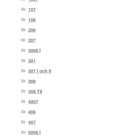
107
108
206
207
3008 I
301
307 I och II
308
308 T9
4007
406
407
5008 I