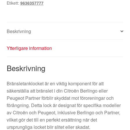
Etikett:
9636357777
KDDC
mängd
Beskrivning
Ytterligare information
Beskrivning
Bränsletanklocket är en viktig komponent för att
säkerställa att bränslet i din Citroën Berlingo eller
Peugeot Partner förblir skyddat mot föroreningar och
förångning. Detta lock är designat för specifika modeller
av Citroën och Peugeot, inklusive Berlingo och Partner,
vilket gör det till en perfekt ersättning när det
ursprungliga locket blir slitet eller skadat.