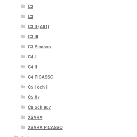
C2
C3
C3 II (A51)
C3 III
C3 Picasso
C4 I
C4 II
C4 PICASSO
C5 I och II
C5 X7
C8 och 807
XSARA
XSARA PICASSO