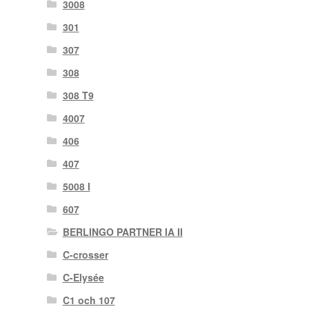
3008
301
307
308
308 T9
4007
406
407
5008 I
607
BERLINGO PARTNER IA II
C-crosser
C-Elysée
C1 och 107