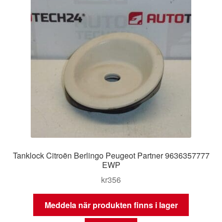
Tanklock Citroën Berlingo Peugeot Partner 9636357777
EWP
kr
356
Meddela när produkten finns i lager