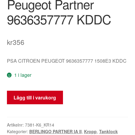
Peugeot Partner
9636357777 KDDC
kr
356
PSA CITROEN PEUGEOT 9636357777 1508E3 KDDC
1 i lager
Bränsletanklock
Lägg till i varukorg
Citroën
Berlingo
Peugeot
Partner
Artikelnr:
7381-K6_KR14
Kategorier:
BERLINGO PARTNER IA II
,
Kropp
,
Tanklock
9636357777