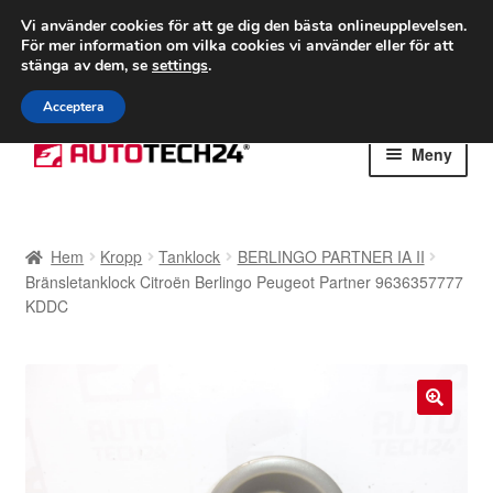
FRAKT från 75 kr
Vi använder cookies för att ge dig den bästa onlineupplevelsen.
För mer information om vilka cookies vi använder eller för att
Världsomspännande frakt
stänga av dem, se
settings
.
Ring 766 924 713
mån-fre 9-16
Acceptera
Hoppa
Hoppa
Meny
till
till
navigering
innehåll
Hem
Hem
Kropp
Tanklock
BERLINGO PARTNER IA II
Betalningar
Bränsletanklock Citroën Berlingo Peugeot Partner 9636357777
KDDC
Integritetspolicy
Klagomål
🔍
Kolla upp