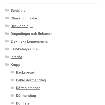
Behållare
Chassi och axlar
Däck och hjul
Dragstänger och linbanor
Elektriska komponenter
FAP-katalysatorer
Interiör
Kropp
Backspegel
Bakre dörrhandtag
Dörren stannar
Dörrhandtag
Dörrlister