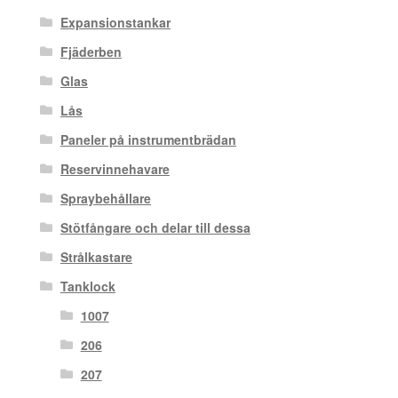
Expansionstankar
Fjäderben
Glas
Lås
Paneler på instrumentbrädan
Reservinnehavare
Spraybehållare
Stötfångare och delar till dessa
Strålkastare
Tanklock
1007
206
207