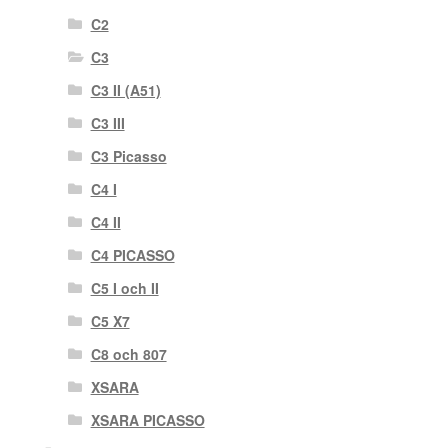
C2
C3
C3 II (A51)
C3 III
C3 Picasso
C4 I
C4 II
C4 PICASSO
C5 I och II
C5 X7
C8 och 807
XSARA
XSARA PICASSO