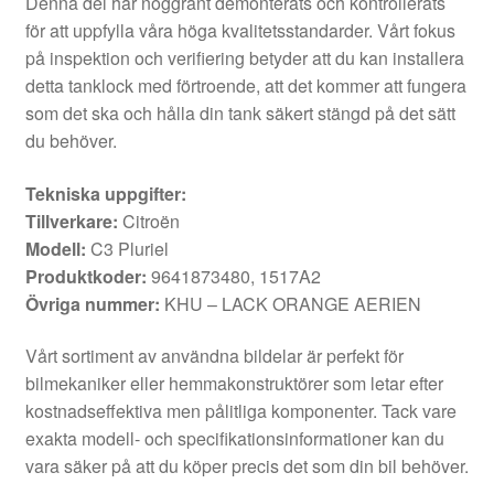
Denna del har noggrant demonterats och kontrollerats
för att uppfylla våra höga kvalitetsstandarder. Vårt fokus
på inspektion och verifiering betyder att du kan installera
detta tanklock med förtroende, att det kommer att fungera
som det ska och hålla din tank säkert stängd på det sätt
du behöver.
Tekniska uppgifter:
Tillverkare:
Citroën
Modell:
C3 Pluriel
Produktkoder:
9641873480, 1517A2
Övriga nummer:
KHU – LACK ORANGE AERIEN
Vårt sortiment av användna bildelar är perfekt för
bilmekaniker eller hemmakonstruktörer som letar efter
kostnadseffektiva men pålitliga komponenter. Tack vare
exakta modell- och specifikationsinformationer kan du
vara säker på att du köper precis det som din bil behöver.