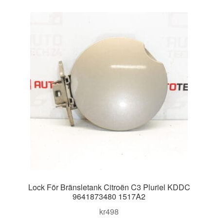
Lock För Bränsletank Citroën C3 Pluriel KDDC
9641873480 1517A2
kr
498