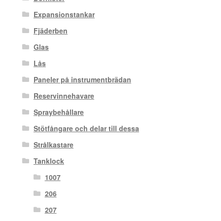
Expansionstankar
Fjäderben
Glas
Lås
Paneler på instrumentbrädan
Reservinnehavare
Spraybehållare
Stötfångare och delar till dessa
Strålkastare
Tanklock
1007
206
207