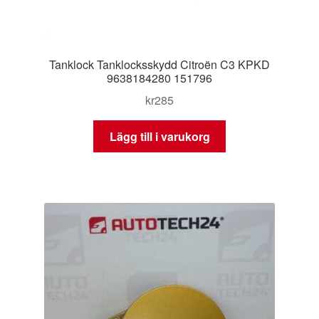
Tanklock Tanklocksskydd Citroën C3 KPKD
9638184280 151796
kr
285
Lägg till i varukorg