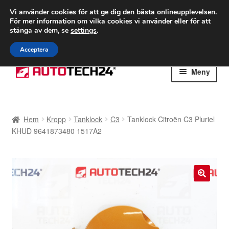
FRAKT från 75 kr
Vi använder cookies för att ge dig den bästa onlineupplevelsen.
För mer information om vilka cookies vi använder eller för att
Världsomspännande frakt
stänga av dem, se
settings
.
Ring 766 924 713
mån-fre 9-16
Acceptera
Hoppa
Hoppa
Meny
till
till
navigering
innehåll
Hem
Hem
Kropp
Tanklock
C3
Tanklock Citroën C3 Pluriel
Betalningar
KHUD 9641873480 1517A2
Integritetspolicy
Klagomål
🔍
Kolla upp