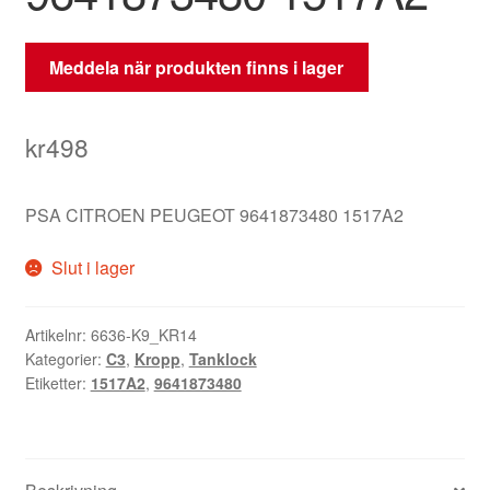
Meddela när produkten finns i lager
kr
498
PSA CITROEN PEUGEOT 9641873480 1517A2
Slut i lager
Artikelnr:
6636-K9_KR14
Kategorier:
C3
,
Kropp
,
Tanklock
Etiketter:
1517A2
,
9641873480