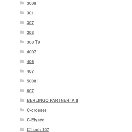
3008
301
307
308
308 T9
4007
406
407
5008 I
607
BERLINGO PARTNER IA II
C-crosser
C-Elysée
C1 och 107