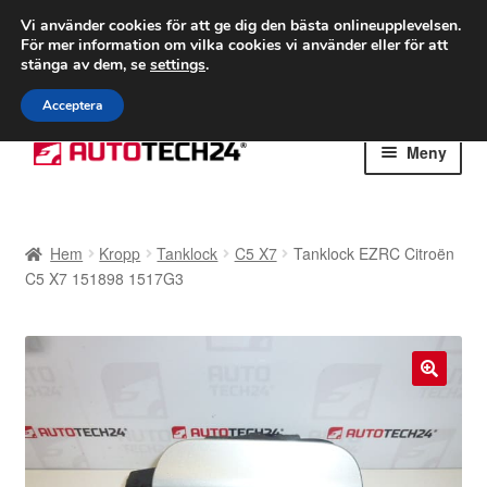
FRAKT från 75 kr
Vi använder cookies för att ge dig den bästa onlineupplevelsen.
För mer information om vilka cookies vi använder eller för att
Världsomspännande frakt
stänga av dem, se
settings
.
Ring 766 924 713
mån-fre 9-16
Acceptera
Hoppa
Hoppa
Meny
till
till
navigering
innehåll
Hem
Hem
Kropp
Tanklock
C5 X7
Tanklock EZRC Citroën
Betalningar
C5 X7 151898 1517G3
Integritetspolicy
Klagomål
🔍
Kolla upp