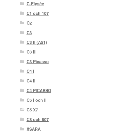
C-Elysée
C1 och 107
C2
C3
C3 II (A51)
C3 III
C3 Picasso
C4 I
C4 II
C4 PICASSO
C5 I och II
C5 X7
C8 och 807
XSARA