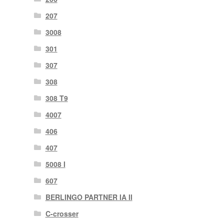
207
3008
301
307
308
308 T9
4007
406
407
5008 I
607
BERLINGO PARTNER IA II
C-crosser