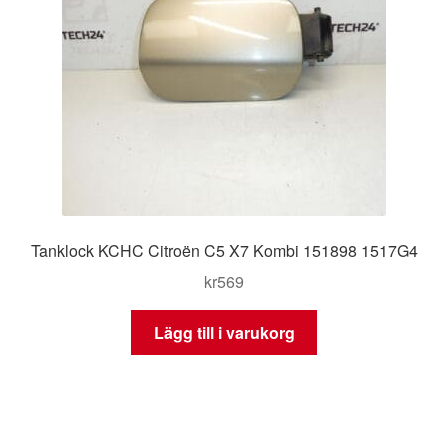
Tanklock KCHC Citroën C5 X7 Kombi 151898 1517G4
kr
569
Lägg till i varukorg