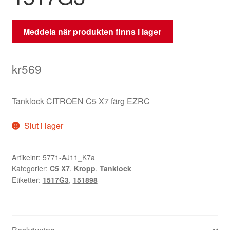
Meddela när produkten finns i lager
kr
569
Tanklock CITROEN C5 X7 färg EZRC
Slut i lager
Artikelnr:
5771-AJ11_K7a
Kategorier:
C5 X7
,
Kropp
,
Tanklock
Etiketter:
1517G3
,
151898