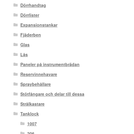
Dörrhandtag
Dörrlister
Expansionstankar
Fjäderben
Glas
Lås
Paneler på instrumentbrädan
Reservinnehavare
Spraybehållare
Stötfångare och delar till dessa
Strålkastare
Tanklock
1007
206